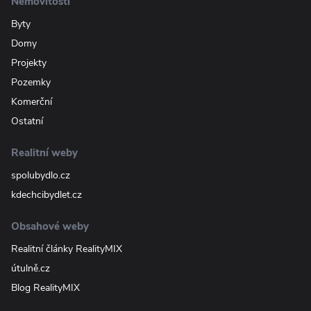
Nemovitosti
Byty
Domy
Projekty
Pozemky
Komerční
Ostatní
Realitní weby
spolubydlo.cz
kdechcibydlet.cz
Obsahové weby
Realitní články RealityMIX
útulně.cz
Blog RealityMIX