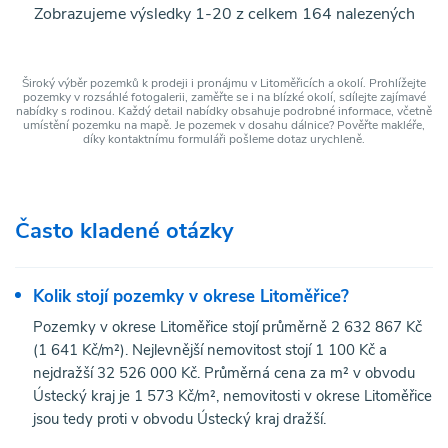
Zobrazujeme výsledky 1-20 z celkem 164 nalezených
Široký výběr pozemků k prodeji i pronájmu v Litoměřicích a okolí. Prohlížejte
pozemky v rozsáhlé fotogalerii, zaměřte se i na blízké okolí, sdílejte zajímavé
nabídky s rodinou. Každý detail nabídky obsahuje podrobné informace, včetně
umístění pozemku na mapě. Je pozemek v dosahu dálnice? Pověřte makléře,
díky kontaktnímu formuláři pošleme dotaz urychleně.
Často kladené otázky
Kolik stojí pozemky v okrese Litoměřice?
Pozemky v okrese Litoměřice stojí průměrně 2 632 867 Kč
(1 641 Kč/m²). Nejlevnější nemovitost stojí 1 100 Kč a
nejdražší 32 526 000 Kč. Průměrná cena za m² v obvodu
Ústecký kraj je 1 573 Kč/m², nemovitosti v okrese Litoměřice
jsou tedy proti v obvodu Ústecký kraj dražší.