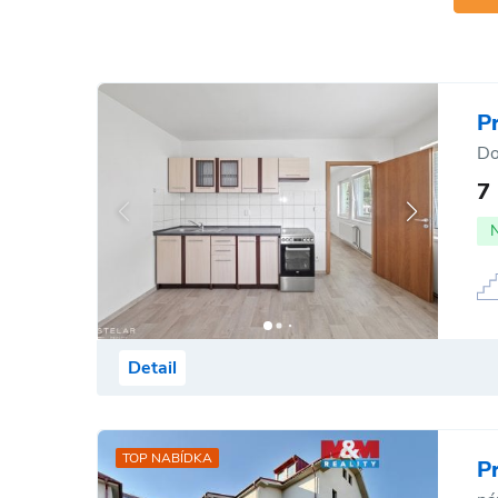
P
Do
7
Detail
TOP NABÍDKA
P