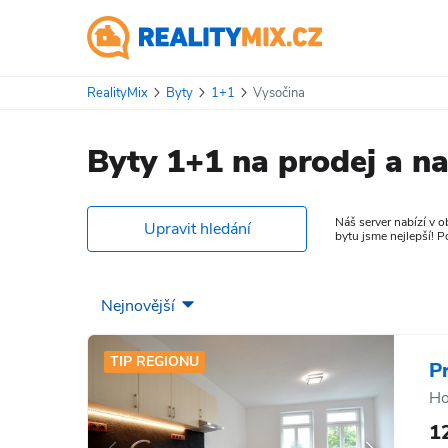
RealityMix
Byty
1+1
Vysočina
Byty 1+1 na prodej a n
Náš server nabízí v 
Upravit hledání
bytu jsme nejlepší! P
TIP REGIONU
P
Ho
1