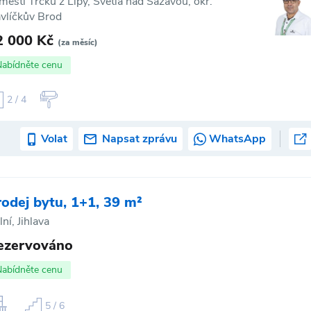
městí Trčků z Lípy, Světlá nad Sázavou, okr.
vlíčkův Brod
2 000 Kč
(za měsíc)
Nabídněte cenu
2 / 4
Volat
Napsat zprávu
WhatsApp
rodej bytu, 1+1, 39 m²
lní, Jihlava
ezervováno
Nabídněte cenu
5 / 6