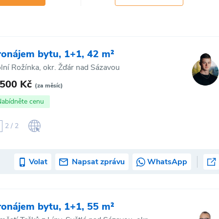
ronájem bytu, 1+1, 42 m²
lní Rožínka, okr. Žďár nad Sázavou
 500 Kč
(za měsíc)
Nabídněte cenu
2 / 2
Volat
Napsat zprávu
WhatsApp
ronájem bytu, 1+1, 55 m²