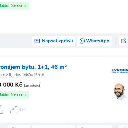
Nabídněte cenu
Napsat zprávu
WhatsApp
ronájem bytu, 1+1, 46 m²
žkov II, Havlíčkův Brod
0 000 Kč
(za měsíc)
Nabídněte cenu
4 / 4