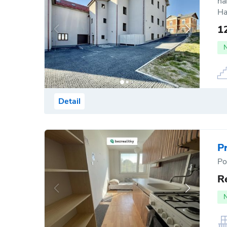
ná
Ha
1
Detail
P
Po
R