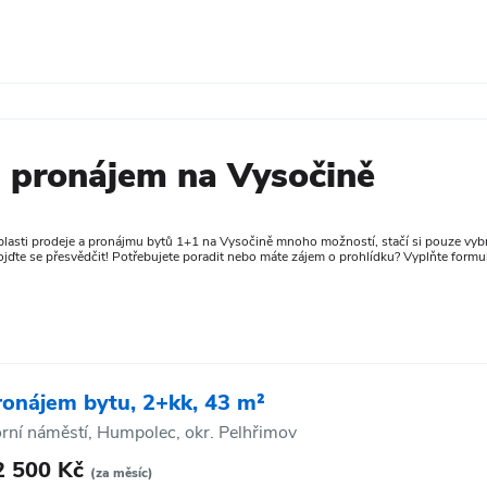
a pronájem na Vysočině
oblasti prodeje a pronájmu bytů 1+1 na Vysočině mnoho možností, stačí si pouze vybr
ojďte se přesvědčit! Potřebujete poradit nebo máte zájem o prohlídku? Vyplňte formul
ronájem bytu, 2+kk, 43 m²
rní náměstí, Humpolec, okr. Pelhřimov
2 500 Kč
(za měsíc)