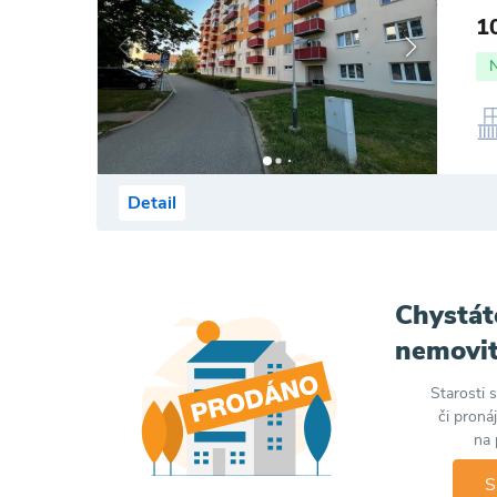
1
Detail
Chystát
nemovit
Starosti 
či proná
na 
S