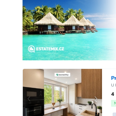
P
U 
4