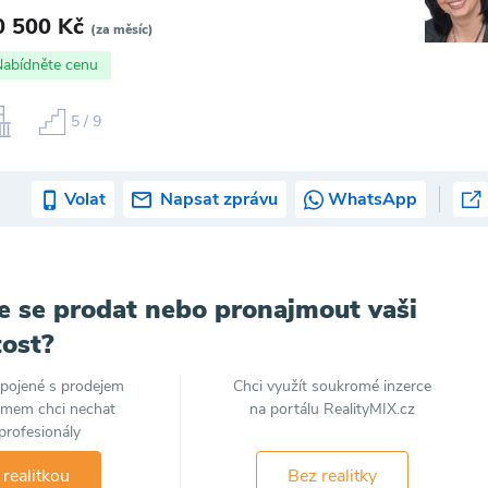
0 500 Kč
(za měsíc)
Nabídněte cenu
5 / 9
Volat
Napsat zprávu
WhatsApp
e se prodat nebo pronajmout vaši
ost?
spojené s prodejem
Chci využít soukromé inzerce
jmem chci nechat
na portálu RealityMIX.cz
profesionály
 realitkou
Bez realitky