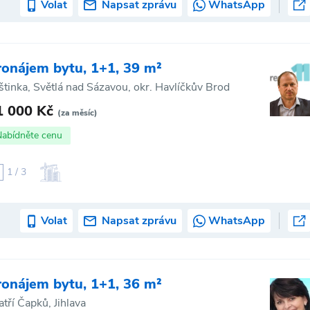
Volat
Napsat zprávu
WhatsApp
ronájem bytu, 1+1, 39 m²
štinka, Světlá nad Sázavou, okr. Havlíčkův Brod
1 000 Kč
(za měsíc)
Nabídněte cenu
1 / 3
Volat
Napsat zprávu
WhatsApp
ronájem bytu, 1+1, 36 m²
atří Čapků, Jihlava