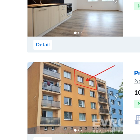
Detail
P
Ži
1