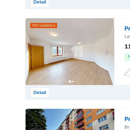
Detail
TOP NABÍDKA
P
Le
1
Detail
P
Br