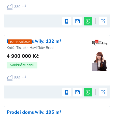
2
330 m
Prodej domu/vily, 132 m²
TOP NABÍDKA
Kněž, Tis, okr. Havlíčkův Brod
4 900 000 Kč
Nabídněte cenu
2
589 m
Prodej domu/vily, 195 m²