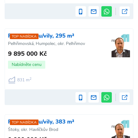
Prodej domu/vily, 295 m²
TOP NABÍDKA
Pelhřimovská, Humpolec, okr. Pelhřimov
9 895 000 Kč
Nabídněte cenu
2
831 m
Prodej domu/vily, 383 m²
TOP NABÍDKA
Štoky, okr. Havlíčkův Brod