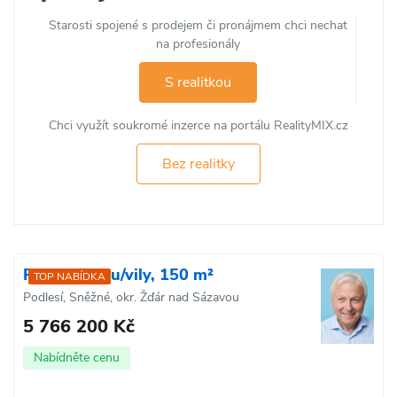
Starosti spojené s prodejem či pronájmem chci nechat
na profesionály
S realitkou
Chci využít soukromé inzerce na portálu RealityMIX.cz
Bez realitky
Prodej domu/vily, 150 m²
TOP NABÍDKA
Podlesí, Sněžné, okr. Žďár nad Sázavou
5 766 200 Kč
Nabídněte cenu