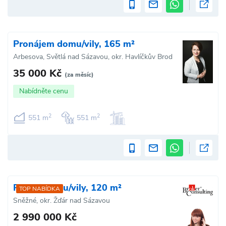
Pronájem domu/vily, 165 m²
Arbesova, Světlá nad Sázavou, okr. Havlíčkův Brod
35 000 Kč
(za měsíc)
Nabídněte cenu
2
2
551 m
551 m
Prodej domu/vily, 120 m²
TOP NABÍDKA
Sněžné, okr. Žďár nad Sázavou
2 990 000 Kč