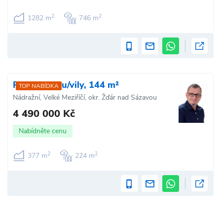
2
2
1282 m
746 m
Prodej domu/vily, 144 m²
TOP NABÍDKA
Nádražní, Velké Meziříčí, okr. Žďár nad Sázavou
4 490 000 Kč
Nabídněte cenu
2
2
377 m
224 m