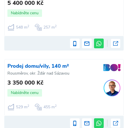
5 400 000 Kč
Nabídněte cenu
2
2
548 m
257 m
Prodej domu/vily, 140 m²
Rousměrov, okr. Žďár nad Sázavou
3 350 000 Kč
Nabídněte cenu
2
2
529 m
455 m