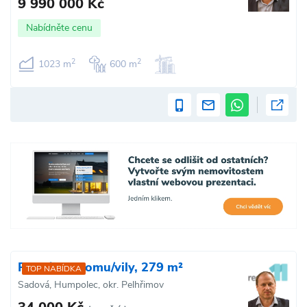
9 990 000 Kč
Nabídněte cenu
2
2
1023 m
600 m
Pronájem domu/vily, 279 m²
TOP NABÍDKA
Sadová, Humpolec, okr. Pelhřimov