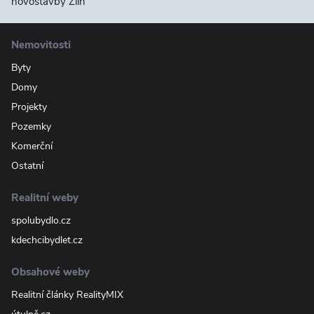
novostavby Zlín
Nemovitosti
Byty
Domy
Projekty
Pozemky
Komerční
Ostatní
Realitní weby
spolubydlo.cz
kdechcibydlet.cz
Obsahové weby
Realitní články RealityMIX