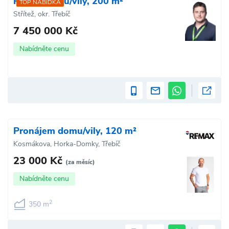
Prodej domu/vily, 200 m²
TOP NABÍDKA
Střítež, okr. Třebíč
7 450 000 Kč
Nabídněte cenu
Pronájem domu/vily, 120 m²
Kosmákova, Horka-Domky, Třebíč
23 000 Kč
(za měsíc)
Nabídněte cenu
2
350 m