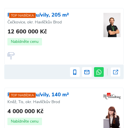
Prodej domu/vily, 205 m²
TOP NABÍDKA
Čečkovice, okr. Havlíčkův Brod
12 600 000 Kč
Nabídněte cenu
Prodej domu/vily, 140 m²
TOP NABÍDKA
Kněž, Tis, okr. Havlíčkův Brod
4 000 000 Kč
Nabídněte cenu