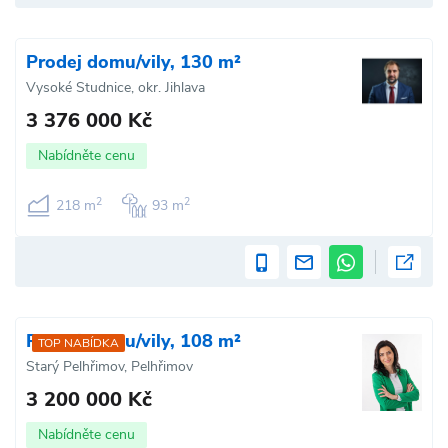
Prodej domu/vily, 130 m²
Vysoké Studnice, okr. Jihlava
3 376 000 Kč
Nabídněte cenu
2
2
218 m
93 m
Prodej domu/vily, 108 m²
TOP NABÍDKA
Starý Pelhřimov, Pelhřimov
3 200 000 Kč
Nabídněte cenu