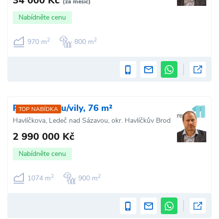
34 000 Kč
(za měsíc)
Nabídněte cenu
2
2
970 m
800 m
Prodej domu/vily, 76 m²
TOP NABÍDKA
Havlíčkova, Ledeč nad Sázavou, okr. Havlíčkův Brod
2 990 000 Kč
Nabídněte cenu
2
2
1074 m
900 m