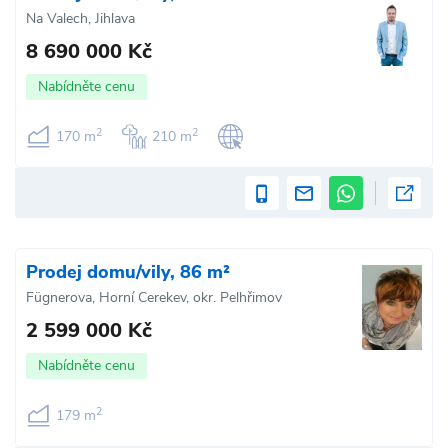
Na Valech, Jihlava
8 690 000 Kč
Nabídněte cenu
2
2
170 m
210 m
Prodej domu/vily, 86 m²
Fügnerova, Horní Cerekev, okr. Pelhřimov
2 599 000 Kč
Nabídněte cenu
2
179 m