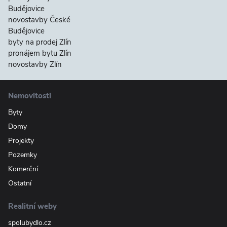
Budějovice
novostavby České
Budějovice
byty na prodej Zlín
pronájem bytu Zlín
novostavby Zlín
Nemovitosti
Byty
Domy
Projekty
Pozemky
Komerční
Ostatní
Realitní weby
spolubydlo.cz