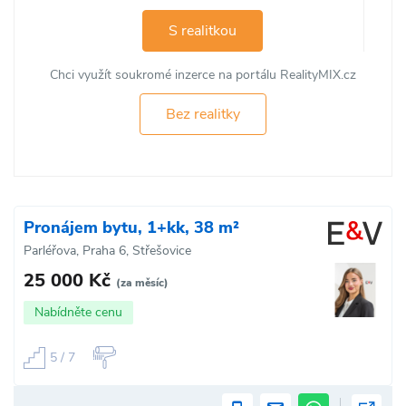
S realitkou
Chci využít soukromé inzerce na portálu RealityMIX.cz
Bez realitky
Pronájem bytu, 1+kk, 38 m²
Parléřova, Praha 6, Střešovice
25 000 Kč
(za měsíc)
Nabídněte cenu
5 / 7