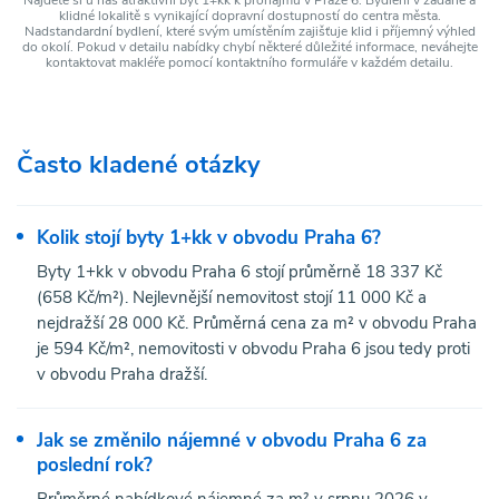
klidné lokalitě s vynikající dopravní dostupností do centra města.
Nadstandardní bydlení, které svým umístěním zajišťuje klid i příjemný výhled
do okolí. Pokud v detailu nabídky chybí některé důležité informace, neváhejte
kontaktovat makléře pomocí kontaktního formuláře v každém detailu.
Často kladené otázky
Kolik stojí byty 1+kk v obvodu Praha 6?
Byty 1+kk v obvodu Praha 6 stojí průměrně 18 337 Kč
(658 Kč/m²). Nejlevnější nemovitost stojí 11 000 Kč a
nejdražší 28 000 Kč. Průměrná cena za m² v obvodu Praha
je 594 Kč/m², nemovitosti v obvodu Praha 6 jsou tedy proti
v obvodu Praha dražší.
Jak se změnilo nájemné v obvodu Praha 6 za
poslední rok?
Průměrné nabídkové nájemné za m² v srpnu 2026 v