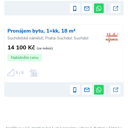
Pronájem bytu, 1+kk, 18 m²
Suchdolské náměstí, Praha-Suchdol, Suchdol
14 100 Kč
(za měsíc)
Nabídněte cenu
5 / 6
Najděte si u nás atraktivní byt 1+kk k pronájmu v Praze 6. Bydlení v žádané a