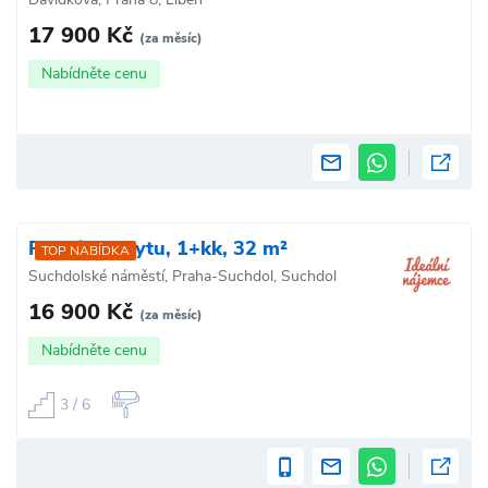
17 900 Kč
(za měsíc)
Nabídněte cenu
Pronájem bytu, 1+kk, 32 m²
TOP NABÍDKA
Suchdolské náměstí, Praha-Suchdol, Suchdol
16 900 Kč
(za měsíc)
Nabídněte cenu
3 / 6