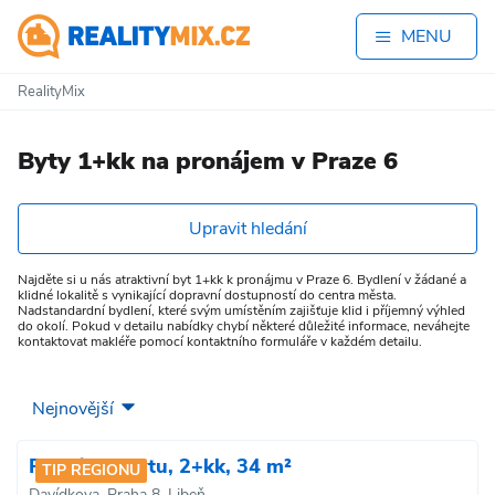
MENU
RealityMix
Byty 1+kk na pronájem v Praze 6
Upravit hledání
Najděte si u nás atraktivní byt 1+kk k pronájmu v Praze 6. Bydlení v žádané a
klidné lokalitě s vynikající dopravní dostupností do centra města.
Nadstandardní bydlení, které svým umístěním zajišťuje klid i příjemný výhled
do okolí. Pokud v detailu nabídky chybí některé důležité informace, neváhejte
kontaktovat makléře pomocí kontaktního formuláře v každém detailu.
Pronájem bytu, 2+kk, 34 m²
TIP REGIONU
Davídkova, Praha 8, Libeň