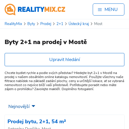
MENU
RealityMix
Byty
Prodej
2+1
Ústecký kraj
Most
Byty 2+1 na prodej v Mostě
Upravit hledání
Chcete bydlet rychle a podle svých představ? Hledejte byt 2+1 v Mostě na
prodej v našem obsáhlém online katalogu nemovitostí. Použijte všechny naše
filtrace nabídek na základě zadání plochy, ceny a určitější lokace, ať se vybraná
nemovitost co nejvíce blíží vaší představě. Potřebujete poradit nebo máte
zájem o prohlídku? Zavolejte makléři. Doplněno fotogalerií.
Prodej bytu, 2+1, 54 m²
Antonína Dvořáka, Most