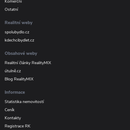
Komerční
Ostatní
Realitní weby
spolubydlo.cz
kdechcibydlet.cz
Obsahové weby
Realitní články RealityMIX
útulně.cz
Blog RealityMIX
Informace
Statistika nemovitostí
Ceník
Kontakty
Registrace RK