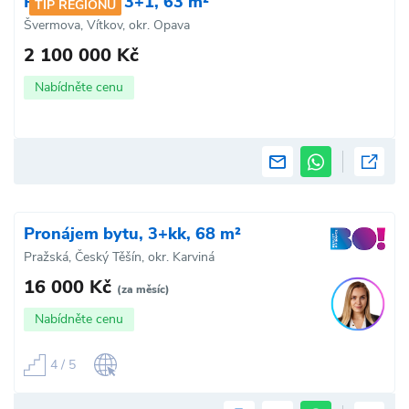
Prodej bytu, 3+1, 63 m²
TIP REGIONU
Švermova, Vítkov, okr. Opava
2 100 000 Kč
Nabídněte cenu
Pronájem bytu, 3+kk, 68 m²
Pražská, Český Těšín, okr. Karviná
16 000 Kč
(za měsíc)
Nabídněte cenu
4 / 5