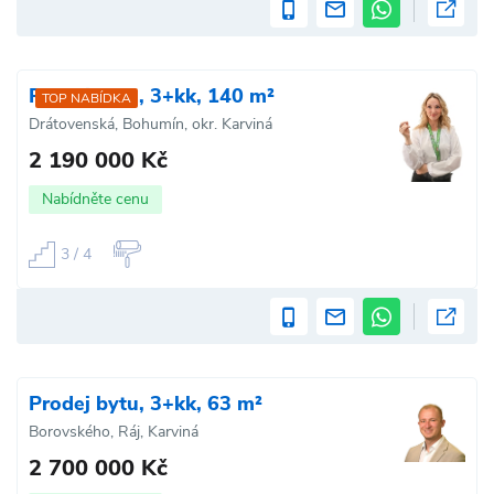
Prodej bytu, 3+kk, 140 m²
TOP NABÍDKA
Drátovenská, Bohumín, okr. Karviná
2 190 000 Kč
Nabídněte cenu
3 / 4
Prodej bytu, 3+kk, 63 m²
Borovského, Ráj, Karviná
2 700 000 Kč