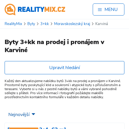
MENU
RealityMix
Byty
3+kk
Moravskoslezský kraj
Karviná
Byty 3+kk na prodej i pronájem v
Karviné
Upravit hledání
Každý den aktualizujeme nabídku bytů 3+kk na prodej a pronájem v Karviné.
Prostorné byty poskytující klid a soukromí i atypické byty s příslušenstvím a
terasami. Vyberte si u nás z pestré nabídky bytů a vámi vybrané pohodlně
sdílejte s přáteli. Pro více informací i fotografií požádejte makléře
prostřednictvím kontaktního formuláře v každém detailu nabídky.