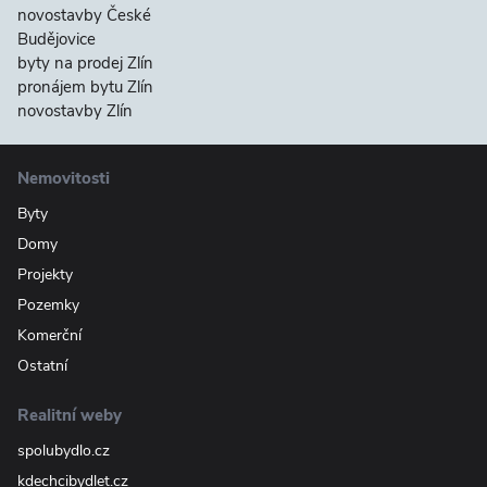
novostavby České
Budějovice
byty na prodej Zlín
pronájem bytu Zlín
novostavby Zlín
Nemovitosti
Byty
Domy
Projekty
Pozemky
Komerční
Ostatní
Realitní weby
spolubydlo.cz
kdechcibydlet.cz