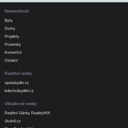
Nemovitosti
Byty
Domy
Projekty
Pozemky
Komerční
Ostatní
Realitní weby
spolubydlo.cz
kdechcibydlet.cz
Obsahové weby
Realitní články RealityMIX
útulně.cz