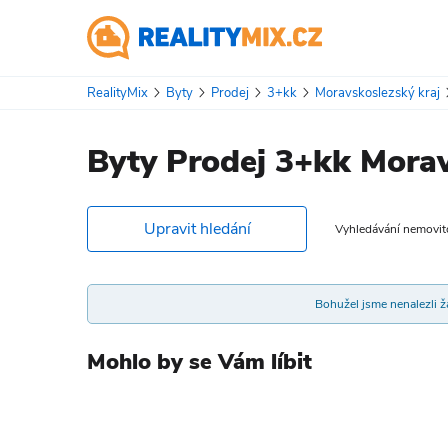
RealityMix
Byty
Prodej
3+kk
Moravskoslezský kraj
Byty Prodej 3+kk Morav
Upravit hledání
Vyhledávání nemovitos
Bohužel jsme nenalezli žá
Mohlo by se Vám líbit