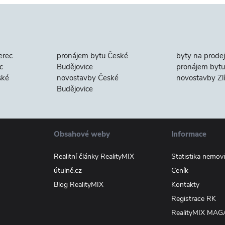
erec
pronájem bytu České
byty na prodej
c
Budějovice
pronájem bytu 
ské
novostavby České
novostavby Zl
Budějovice
Obsahové weby
Informace
Realitní články RealityMIX
Statistika nemovi
útulně.cz
Ceník
Blog RealityMIX
Kontakty
Registrace RK
RealityMIX MAG