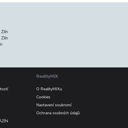
 Zlín
Zlín
ín
RealityMIX
tostí
O RealityMIXu
Cookies
Nastavení soukromí
Ochrana osobních údajů
AZÍN