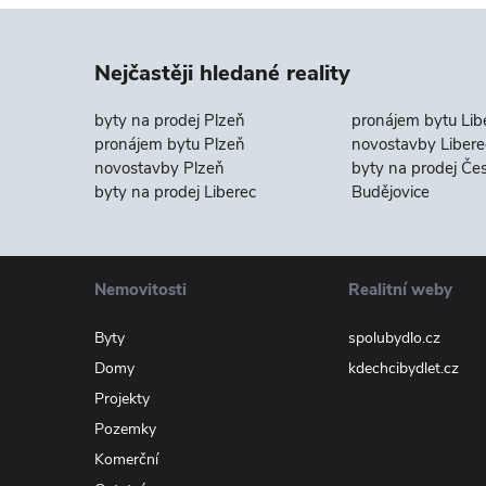
Nejčastěji hledané reality
byty na prodej Plzeň
pronájem bytu Lib
pronájem bytu Plzeň
novostavby Libere
novostavby Plzeň
byty na prodej Če
byty na prodej Liberec
Budějovice
Nemovitosti
Realitní weby
Byty
spolubydlo.cz
Domy
kdechcibydlet.cz
Projekty
Pozemky
Komerční