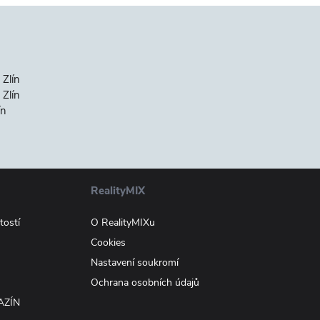
 Zlín
Zlín
ín
RealityMIX
tostí
O RealityMIXu
Cookies
Nastavení soukromí
Ochrana osobních údajů
AZÍN