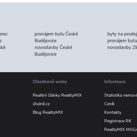
erec
pronájem bytu České
byty na prodej
c
Budějovice
pronájem bytu 
ské
novostavby České
novostavby Zl
Budějovice
Obsahové weby
Informace
Realitní články RealityMIX
Statistika nemovi
útulně.cz
Ceník
Blog RealityMIX
Kontakty
Registrace RK
RealityMIX MAG