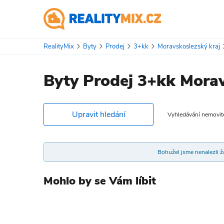
RealityMix
Byty
Prodej
3+kk
Moravskoslezský kraj
Byty Prodej 3+kk Morav
Upravit hledání
Vyhledávání nemovitos
Bohužel jsme nenalezli žá
Mohlo by se Vám líbit