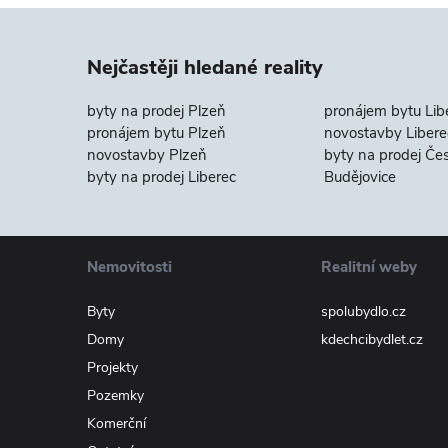
Nejčastěji hledané reality
byty na prodej Plzeň
pronájem bytu Lib
pronájem bytu Plzeň
novostavby Libere
novostavby Plzeň
byty na prodej Če
byty na prodej Liberec
Budějovice
Nemovitosti
Realitní weby
Byty
spolubydlo.cz
Domy
kdechcibydlet.cz
Projekty
Pozemky
Komerční