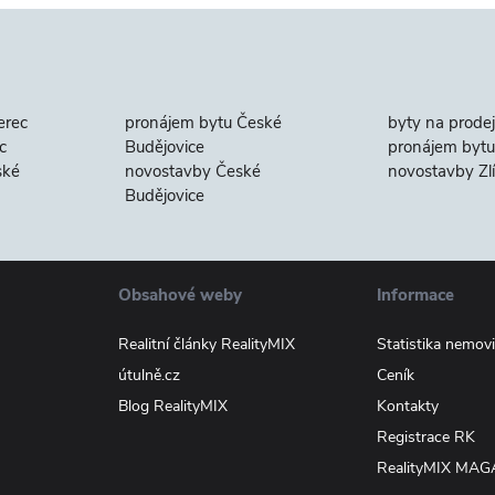
erec
pronájem bytu České
byty na prodej
c
Budějovice
pronájem bytu 
ské
novostavby České
novostavby Zl
Budějovice
Obsahové weby
Informace
Realitní články RealityMIX
Statistika nemovi
útulně.cz
Ceník
Blog RealityMIX
Kontakty
Registrace RK
RealityMIX MAG