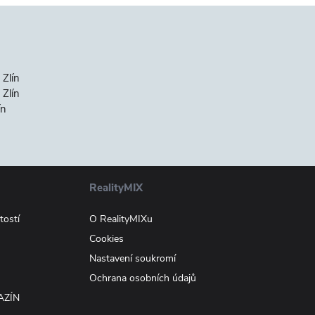
 Zlín
Zlín
ín
RealityMIX
tostí
O RealityMIXu
Cookies
Nastavení soukromí
Ochrana osobních údajů
AZÍN