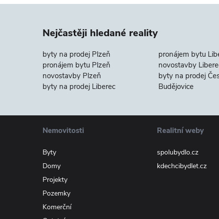
Nejčastěji hledané reality
byty na prodej Plzeň
pronájem bytu Lib
pronájem bytu Plzeň
novostavby Libere
novostavby Plzeň
byty na prodej Če
byty na prodej Liberec
Budějovice
Nemovitosti
Realitní weby
Byty
spolubydlo.cz
Domy
kdechcibydlet.cz
Projekty
Pozemky
Komerční