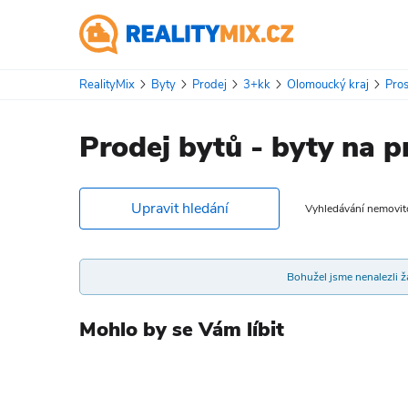
RealityMix
Byty
Prodej
3+kk
Olomoucký kraj
Pros
Prodej bytů - byty na p
Upravit hledání
Vyhledávání nemovitos
Bohužel jsme nenalezli žá
Mohlo by se Vám líbit