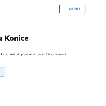
MENU
u Konice
dky nemovitostí, případně si upravte filtr vyhledávání.