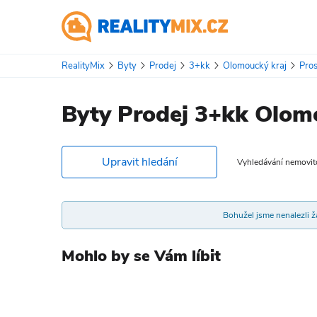
RealityMix
Byty
Prodej
3+kk
Olomoucký kraj
Pros
Byty Prodej 3+kk Olomo
Upravit hledání
Vyhledávání nemovitos
Bohužel jsme nenalezli žá
Mohlo by se Vám líbit