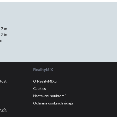
 Zlín
Zlín
ín
RealityMIX
tostí
O RealityMIXu
Cookies
Nastavení soukromí
Ochrana osobních údajů
AZÍN