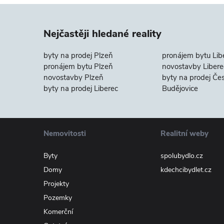
Nejčastěji hledané reality
byty na prodej Plzeň
pronájem bytu Lib
pronájem bytu Plzeň
novostavby Libere
novostavby Plzeň
byty na prodej Če
byty na prodej Liberec
Budějovice
Nemovitosti
Realitní weby
Byty
spolubydlo.cz
Domy
kdechcibydlet.cz
Projekty
Pozemky
Komerční