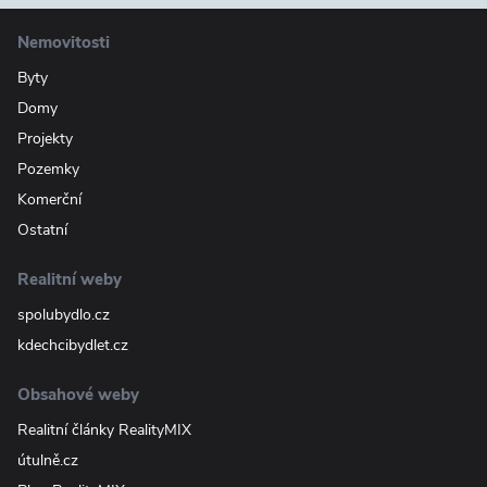
Nemovitosti
Byty
Domy
Projekty
Pozemky
Komerční
Ostatní
Realitní weby
spolubydlo.cz
kdechcibydlet.cz
Obsahové weby
Realitní články RealityMIX
útulně.cz