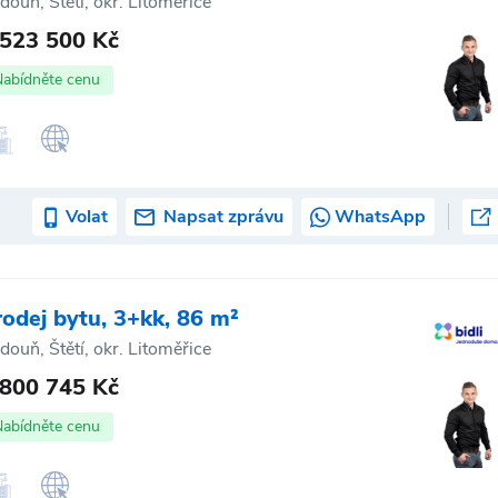
douň, Štětí, okr. Litoměřice
 523 500 Kč
Nabídněte cenu
Volat
Napsat zprávu
WhatsApp
rodej bytu, 3+kk, 86 m²
douň, Štětí, okr. Litoměřice
 800 745 Kč
Nabídněte cenu