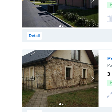
Detail
P
Po
3