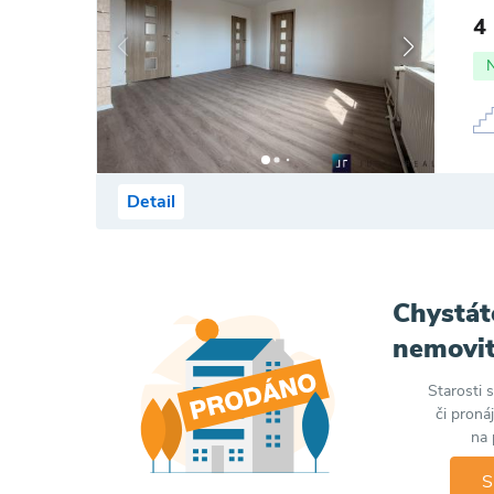
4
Detail
Chystát
nemovit
Starosti 
či proná
na 
S