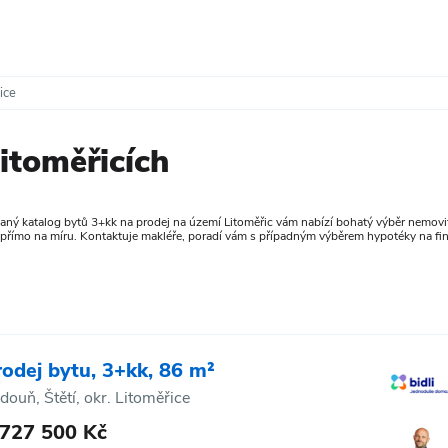
ice
itoměřicích
aný katalog bytů 3+kk na prodej na území Litoměřic vám nabízí bohatý výběr nemovito
 přímo na míru. Kontaktuje makléře, poradí vám s případným výběrem hypotéky na fin
rodej bytu, 3+kk, 86 m²
douň, Štětí, okr. Litoměřice
 727 500 Kč