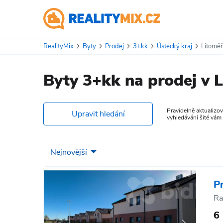
RealityMix
Byty
Prodej
3+kk
Ústecký kraj
Litoměř
Byty 3+kk na prodej v L
Pravidelně aktualizov
Upravit hledání
vyhledávání šité vám
P
Ra
6