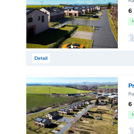
Ra
6
Detail
P
Ra
6