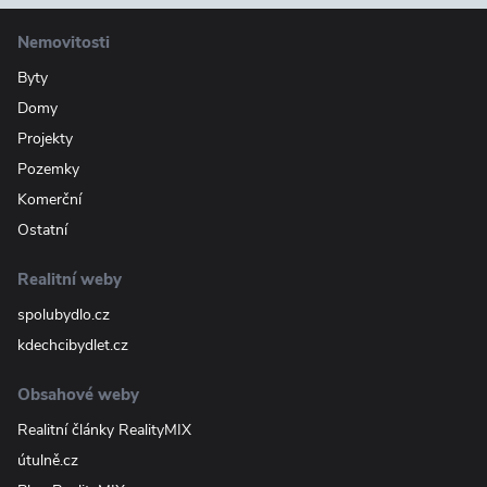
Nemovitosti
Byty
Domy
Projekty
Pozemky
Komerční
Ostatní
Realitní weby
spolubydlo.cz
kdechcibydlet.cz
Obsahové weby
Realitní články RealityMIX
útulně.cz