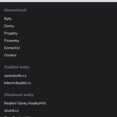
Nemovitosti
Byty
Domy
Projekty
Pozemky
Komerční
Ostatní
Realitní weby
spolubydlo.cz
kdechcibydlet.cz
Obsahové weby
Realitní články RealityMIX
útulně.cz