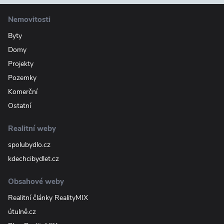
Nemovitosti
Byty
Domy
Projekty
Pozemky
Komerční
Ostatní
Realitní weby
spolubydlo.cz
kdechcibydlet.cz
Obsahové weby
Realitní články RealityMIX
útulně.cz