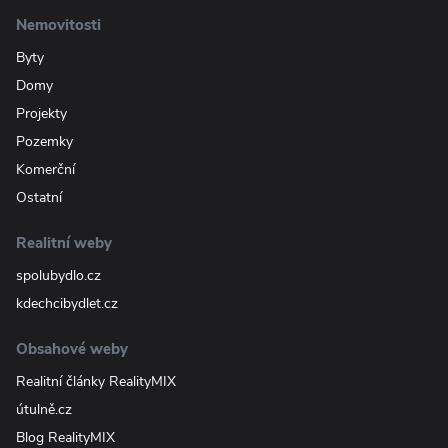
Nemovitosti
Byty
Domy
Projekty
Pozemky
Komerční
Ostatní
Realitní weby
spolubydlo.cz
kdechcibydlet.cz
Obsahové weby
Realitní články RealityMIX
útulně.cz
Blog RealityMIX