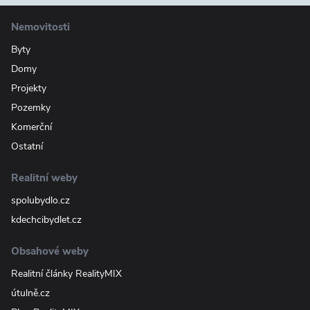
Nemovitosti
Byty
Domy
Projekty
Pozemky
Komerční
Ostatní
Realitní weby
spolubydlo.cz
kdechcibydlet.cz
Obsahové weby
Realitní články RealityMIX
útulně.cz