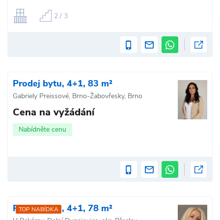
2 / 3
Prodej bytu, 4+1, 83 m²
Gabriely Preissové, Brno-Žabovřesky, Brno
Cena na vyžádání
Nabídněte cenu
Prodej bytu, 4+1, 78 m²
TOP NABÍDKA