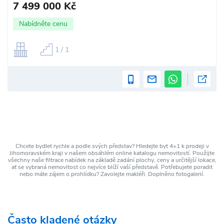
7 499 000 Kč
Nabídněte cenu
1 / 1
Chcete bydlet rychle a podle svých představ? Hledejte byt 4+1 k prodeji v
Jihomoravském kraji v našem obsáhlém online katalogu nemovitostí. Použijte
všechny naše filtrace nabídek na základě zadání plochy, ceny a určitější lokace,
ať se vybraná nemovitost co nejvíce blíží vaší představě. Potřebujete poradit
nebo máte zájem o prohlídku? Zavolejte makléři. Doplněno fotogalerií.
Často kladené otázky