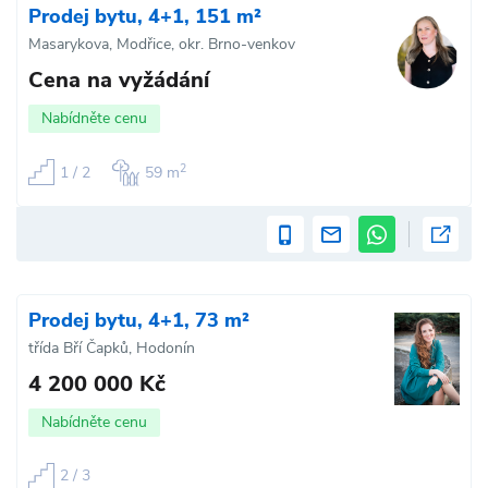
Prodej bytu, 4+1, 151 m²
Masarykova, Modřice, okr. Brno-venkov
Cena na vyžádání
Nabídněte cenu
2
1 / 2
59 m
Prodej bytu, 4+1, 73 m²
třída Bří Čapků, Hodonín
4 200 000 Kč
Nabídněte cenu
2 / 3