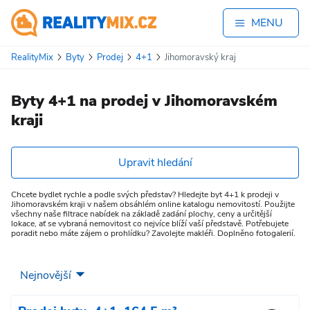
MENU
RealityMix
Byty
Prodej
4+1
Jihomoravský kraj
Byty 4+1 na prodej v Jihomoravském
kraji
Upravit hledání
Chcete bydlet rychle a podle svých představ? Hledejte byt 4+1 k prodeji v
Jihomoravském kraji v našem obsáhlém online katalogu nemovitostí. Použijte
všechny naše filtrace nabídek na základě zadání plochy, ceny a určitější
lokace, ať se vybraná nemovitost co nejvíce blíží vaší představě. Potřebujete
poradit nebo máte zájem o prohlídku? Zavolejte makléři. Doplněno fotogalerií.