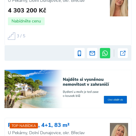
U Pekárny, Dolní Dunajovice, okr. Břeclav
4 303 200 Kč
Nabídněte cenu
3 / 5
Prodej bytu, 4+1, 83 m²
TOP NABÍDKA
U Pekárny, Dolní Dunajovice, okr. Břeclav