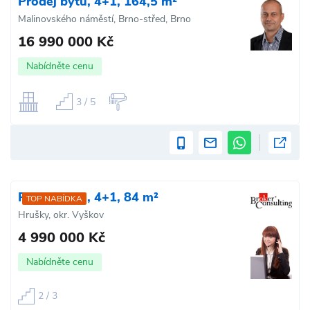
Prodej bytu, 4+1, 164,5 m²
Malinovského náměstí, Brno-střed, Brno
16 990 000 Kč
Nabídněte cenu
3 / 5
Prodej bytu, 4+1, 84 m²
TOP NABÍDKA
Hrušky, okr. Vyškov
4 990 000 Kč
Nabídněte cenu
2 / 3