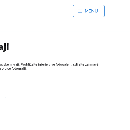
MENU
ji
m kraji. Prohlížejte interiéry ve fotogalerii, sdílejte zajímavé
o více fotografií.