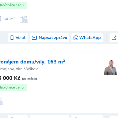
Nabídněte cenu
2
148 m
Volat
Napsat zprávu
WhatsApp
ronájem domu/vily, 163 m²
mojany, okr. Vyškov
5 000 Kč
(za měsíc)
Nabídněte cenu