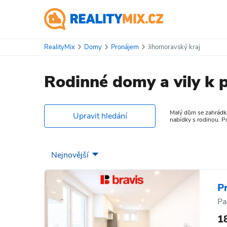
RealityMix
Domy
Pronájem
Jihomoravský kraj
Rodinné domy a vily k 
Malý dům se zahrádkou
Upravit hledání
nabídky s rodinou. Po
P
Pa
1