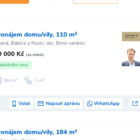
ronájem domu/vily, 110 m²
lená, Babice u Rosic, okr. Brno-venkov
0 000 Kč
(za měsíc)
Nabídněte cenu
2
2
594 m
-1 m
Volat
Napsat zprávu
WhatsApp
ronájem domu/vily, 184 m²