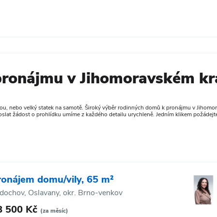
pronájmu v Jihomoravském kra
, nebo velký statek na samotě. Široký výběr rodinných domů k pronájmu v Jihomoravské
slat žádost o prohlídku umíme z každého detailu urychleně. Jedním klikem požádejte 
ronájem domu/vily, 65 m²
dochov, Oslavany, okr. Brno-venkov
8 500 Kč
(za měsíc)