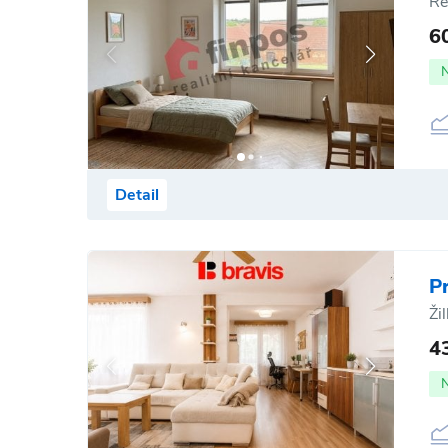
Re
6
Detail
P
Ži
4