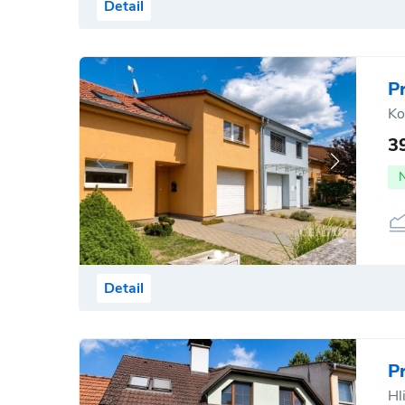
Detail
P
Ko
3
Detail
P
Hl