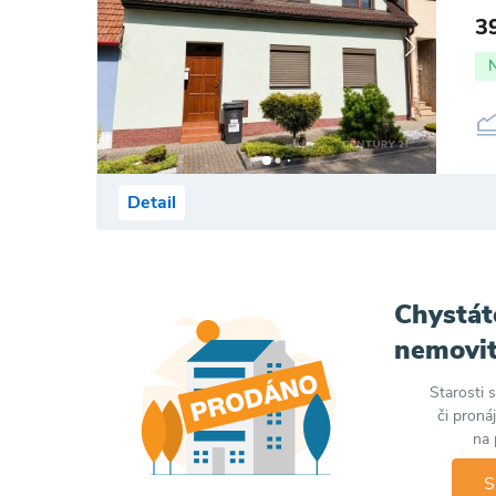
3
Detail
Chystát
nemovit
Starosti 
či proná
na 
S