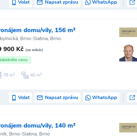
Volat
Napsat zprávu
WhatsApp
ronájem domu/vily, 156 m²
bylnická, Brno-Slatina, Brno
9 900 Kč
(za měsíc)
Nabídněte cenu
2
2
78 m
40 m
Volat
Napsat zprávu
WhatsApp
ronájem domu/vily, 140 m²
iník, Brno-Slatina, Brno