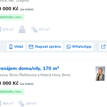
šice, okr. Znojmo
0 000 Kč
(za měsíc)
Nabídněte cenu
2
2
674 m
372 m
Volat
Napsat zprávu
WhatsApp
ronájem domu/vily, 170 m²
lkova, Brno-Řečkovice a Mokrá Hora, Brno
3 000 Kč
(za měsíc)
Nabídněte cenu
2
2
464 m
249 m