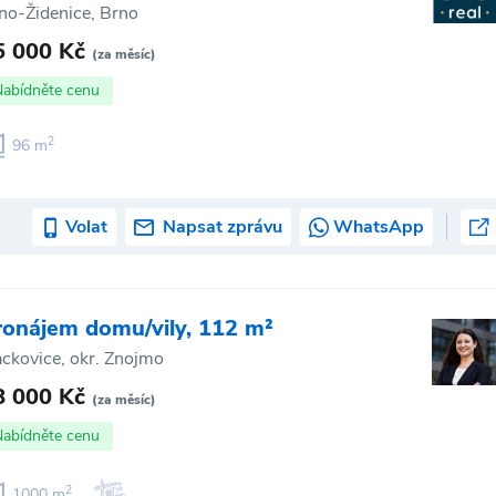
no-Židenice, Brno
5 000 Kč
(za měsíc)
Nabídněte cenu
2
96 m
Volat
Napsat zprávu
WhatsApp
ronájem domu/vily, 112 m²
ckovice, okr. Znojmo
8 000 Kč
(za měsíc)
Nabídněte cenu
2
1000 m