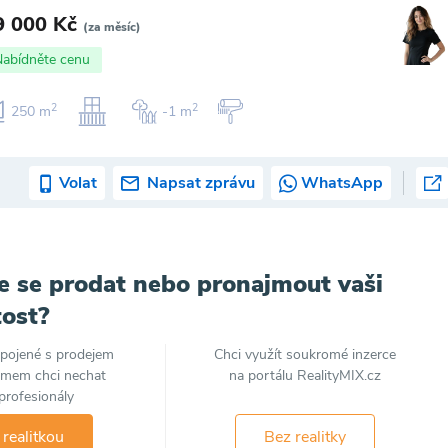
9 000 Kč
(za měsíc)
Nabídněte cenu
2
2
250 m
-1 m
Volat
Napsat zprávu
WhatsApp
e se prodat nebo pronajmout vaši
ost?
spojené s prodejem
Chci využít soukromé inzerce
jmem chci nechat
na portálu RealityMIX.cz
profesionály
 realitkou
Bez realitky