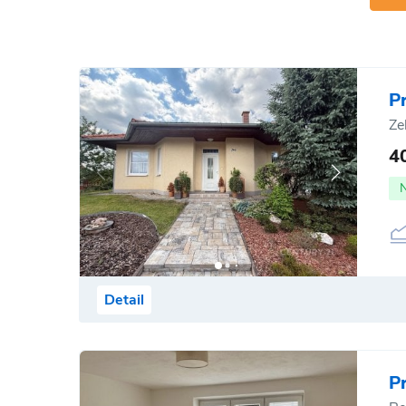
P
Ze
4
Detail
P