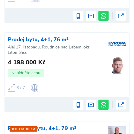
Prodej bytu, 4+1, 76 m²
Alej 17. listopadu, Roudnice nad Labem, okr.
Litoměřice
4 198 000 Kč
Nabídněte cenu
6 / 7
Pronájem bytu, 4+1, 79 m²
TOP NABÍDKA