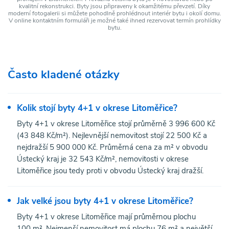
kvalitní rekonstrukci. Byty jsou připraveny k okamžitému převzetí. Díky
moderní fotogalerii si můžete pohodlně prohlédnout interiér bytu i okolí domu.
V online kontaktním formuláři je možné také ihned rezervovat termín prohlídky
bytu.
Často kladené otázky
Kolik stojí byty 4+1 v okrese Litoměřice?
Byty 4+1 v okrese Litoměřice stojí průměrně 3 996 600 Kč
(43 848 Kč/m²). Nejlevnější nemovitost stojí 22 500 Kč a
nejdražší 5 900 000 Kč. Průměrná cena za m² v obvodu
Ústecký kraj je 32 543 Kč/m², nemovitosti v okrese
Litoměřice jsou tedy proti v obvodu Ústecký kraj dražší.
Jak velké jsou byty 4+1 v okrese Litoměřice?
Byty 4+1 v okrese Litoměřice mají průměrnou plochu
100 m². Nejmenší nemovitost má plochu 76 m² a největší