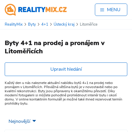
MENU
RealityMix
Byty
4+1
Ústecký kraj
Litoměřice
Byty 4+1 na prodej a pronájem v
Litoměřicích
Upravit hledání
Každý den u nás naleznete aktuální nabídku bytů 4+1 na prodej nebo
pronájem v Litoměřicích. Převážná většina bytů je v novostavbě nebo po
kvalitní rekonstrukci. Byty jsou připraveny k okamžitému převzetí. Díky
moderní fotogalerii si můžete pohodlně prohlédnout interiér bytu i okolí
domu. V online kontaktním formuláři je možné také ihned rezervovat termín
prohlídky bytu.