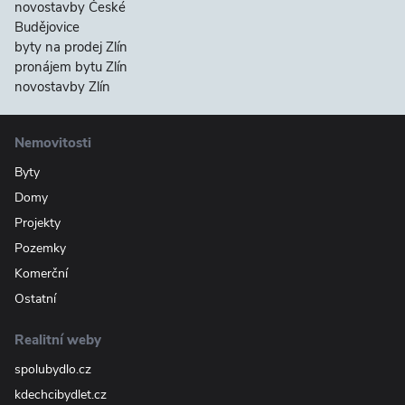
novostavby České
Budějovice
byty na prodej Zlín
pronájem bytu Zlín
novostavby Zlín
Nemovitosti
Byty
Domy
Projekty
Pozemky
Komerční
Ostatní
Realitní weby
spolubydlo.cz
kdechcibydlet.cz