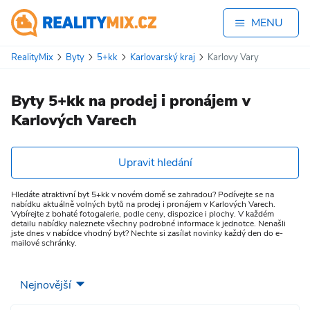
MENU
RealityMix
Byty
5+kk
Karlovarský kraj
Karlovy Vary
Byty 5+kk na prodej i pronájem v
Karlových Varech
Upravit hledání
Hledáte atraktivní byt 5+kk v novém domě se zahradou? Podívejte se na
nabídku aktuálně volných bytů na prodej i pronájem v Karlových Varech.
Vybírejte z bohaté fotogalerie, podle ceny, dispozice i plochy. V každém
detailu nabídky naleznete všechny podrobné informace k jednotce. Nenašli
jste dnes v nabídce vhodný byt? Nechte si zasílat novinky každý den do e-
mailové schránky.