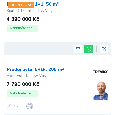
Prodej bytu, 1+1, 50 m²
TIP REGIONU
Spálená, Doubí, Karlovy Vary
4 390 000 Kč
Nabídněte cenu
Prodej bytu, 5+kk, 205 m²
Moskevská, Karlovy Vary
7 790 000 Kč
Nabídněte cenu
5 / 5