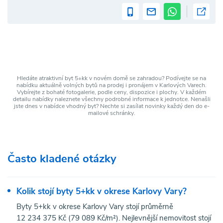
Hledáte atraktivní byt 5+kk v novém domě se zahradou? Podívejte se na
nabídku aktuálně volných bytů na prodej i pronájem v Karlových Varech.
Vybírejte z bohaté fotogalerie, podle ceny, dispozice i plochy. V každém
detailu nabídky naleznete všechny podrobné informace k jednotce. Nenašli
jste dnes v nabídce vhodný byt? Nechte si zasílat novinky každý den do e-
mailové schránky.
Často kladené otázky
Kolik stojí byty 5+kk v okrese Karlovy Vary?
Byty 5+kk v okrese Karlovy Vary stojí průměrně
12 234 375 Kč (79 089 Kč/m²). Nejlevnější nemovitost stojí