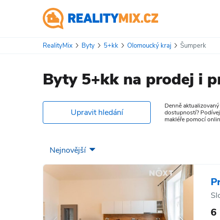
RealityMix
Byty
5+kk
Olomoucký kraj
Šumperk
Byty 5+kk na prodej i 
Denně aktualizovaný m
Upravit hledání
dostupností? Podívej
makléře pomocí onlin
P
Sl
6