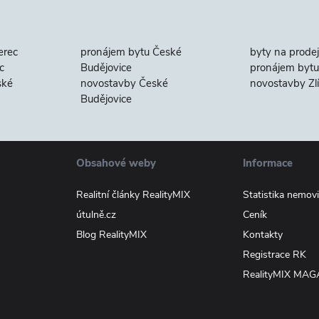
erec
pronájem bytu České
byty na prodej
c
Budějovice
pronájem bytu 
ské
novostavby České
novostavby Zl
Budějovice
Obsahové weby
Informace
Realitní články RealityMIX
Statistika nemovi
útulně.cz
Ceník
Blog RealityMIX
Kontakty
Registrace RK
RealityMIX MAG