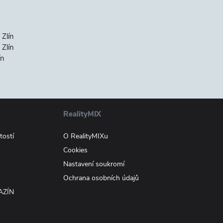
 Zlín
Zlín
ín
RealityMIX
tostí
O RealityMIXu
Cookies
Nastavení soukromí
Ochrana osobních údajů
AZÍN