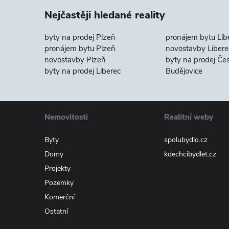
Nejčastěji hledané reality
byty na prodej Plzeň
pronájem bytu Lib
pronájem bytu Plzeň
novostavby Libere
novostavby Plzeň
byty na prodej Če
byty na prodej Liberec
Budějovice
Nemovitosti
Realitní weby
Byty
spolubydlo.cz
Domy
kdechcibydlet.cz
Projekty
Pozemky
Komerční
Ostatní