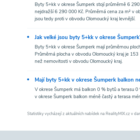
Byty 5+kk v okrese Šumperk stojí průměrně 6 290 
nejdražší 6 290 000 Kč. Průměrná cena za m² v o
jsou tedy proti v obvodu Olomoucký kraj levnější.
Jak velké jsou byty 5+kk v okrese Šumperk
Byty 5+kk v okrese Šumperk mají průměrnou ploch
Průměrná plocha v obvodu Olomoucký kraj je 153 
než nemovitosti v obvodu Olomoucký kraj.
Mají byty 5+kk v okrese Šumperk balkon n
V okrese Šumperk má balkon 0 % bytů a terasu 0 %
v okrese Šumperk balkon méně častý a terasa mén
Statistiky vycházejí z aktuálních nabídek na RealityMIX.cz v da