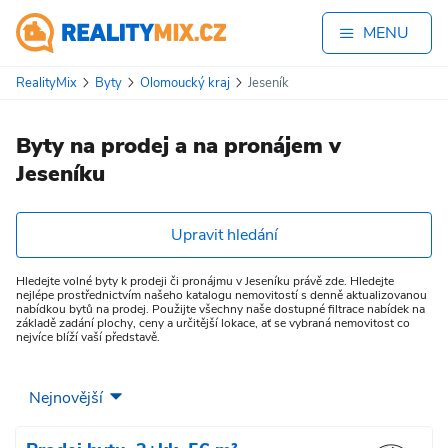
MENU
RealityMix
Byty
Olomoucký kraj
Jeseník
Byty na prodej a na pronájem v
Jeseníku
Upravit hledání
Hledejte volné byty k prodeji či pronájmu v Jeseníku právě zde. Hledejte
nejlépe prostřednictvím našeho katalogu nemovitostí s denně aktualizovanou
nabídkou bytů na prodej. Použijte všechny naše dostupné filtrace nabídek na
základě zadání plochy, ceny a určitější lokace, ať se vybraná nemovitost co
nejvíce blíží vaší představě.