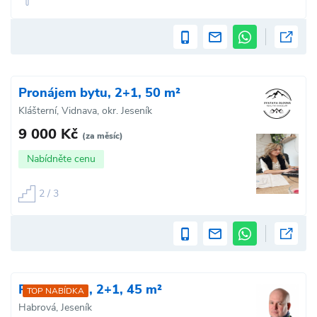
Pronájem bytu, 2+1, 50 m²
Klášterní, Vidnava, okr. Jeseník
9 000 Kč
(za měsíc)
Nabídněte cenu
2 / 3
Prodej bytu, 2+1, 45 m²
TOP NABÍDKA
Habrová, Jeseník