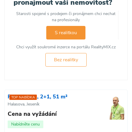
pronajmout vaši nemovitost?
Starosti spojené s prodejem či pronájmem chci nechat
na profesionály
S realitkou
Chci využít soukromé inzerce na portálu RealityMIX.cz
Bez realitky
Prodej bytu, 2+1, 51 m²
TOP NABÍDKA
Halasova, Jeseník
Cena na vyžádání
Nabídněte cenu