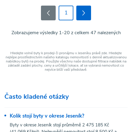
1
Zobrazujeme výsledky 1-20 z celkem 47 nalezených
Hledejte volné byty k prodeji či pronájmu v Jeseníku právě zde. Hledejte
nejlépe prostřednictvím našeho katalogu nemovitostí s denně aktualizovanou
nabídkou bytů na prodej. Použijte všechny naše dostupné filtrace nabídek na
základě zadání plochy, ceny a určitější lokace, ať se vybraná nemovitost co
nejvíce blíží vaší představě.
Často kladené otázky
Kolik stojí byty v okrese Jeseník?
Byty v okrese Jeseník stojí průměrně 2 475 185 Kč
(41 069 Kč/m²). Nejlevnější nemovitost stojí 8 500 Kč a