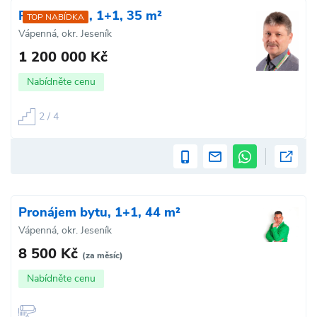
Prodej bytu, 1+1, 35 m²
TOP NABÍDKA
Vápenná, okr. Jeseník
1 200 000 Kč
Nabídněte cenu
2 / 4
Pronájem bytu, 1+1, 44 m²
Vápenná, okr. Jeseník
8 500 Kč
(za měsíc)
Nabídněte cenu