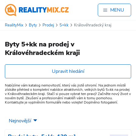
MENU
RealityMix
Byty
Prodej
5+kk
Královéhradecký kraj
Byty 5+kk na prodej v
Královéhradeckém kraji
Upravit hledání
Nabízíme vám katalog nemovitostí, který vás jistě ohromí. Na jednom místě
získáte přehled o kompletní nabídce atraktivních, velkých bytů 5+kk na prodej
v Královéhradeckém kraji. Stačí si pouze vybrat ten pravý! Začněte nový život v
novém bytě. Zkušení a profesionální makléři vám k tomu pomohou.
Kontaktujte je vyplněním formuláře nebo volejte! Doplněno fotogalerií.