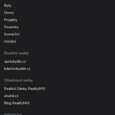
Byty
Domy
Projekty
Pozemky
Komerční
Ostatní
Realitní weby
spolubydlo.cz
kdechcibydlet.cz
Obsahové weby
Realitní články RealityMIX
útulně.cz
Blog RealityMIX
Informace