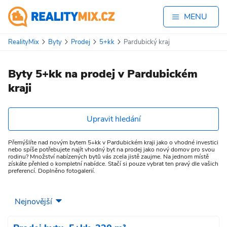
MENU
RealityMix
Byty
Prodej
5+kk
Pardubický kraj
Byty 5+kk na prodej v Pardubickém
kraji
Upravit hledání
Přemýšlíte nad novým bytem 5+kk v Pardubickém kraji jako o vhodné investici
nebo spíše potřebujete najít vhodný byt na prodej jako nový domov pro svou
rodinu? Množství nabízených bytů vás zcela jistě zaujme. Na jednom místě
získáte přehled o kompletní nabídce. Stačí si pouze vybrat ten pravý dle vašich
preferencí. Doplněno fotogalerií.