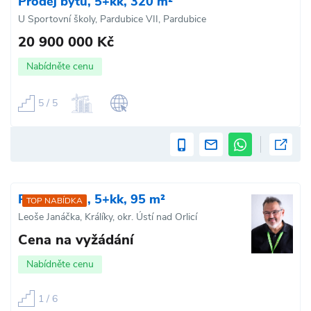
Prodej bytu, 5+kk, 320 m²
U Sportovní školy, Pardubice VII, Pardubice
20 900 000 Kč
Nabídněte cenu
5 / 5
Prodej bytu, 5+kk, 95 m²
TOP NABÍDKA
Leoše Janáčka, Králíky, okr. Ústí nad Orlicí
Cena na vyžádání
Nabídněte cenu
1 / 6