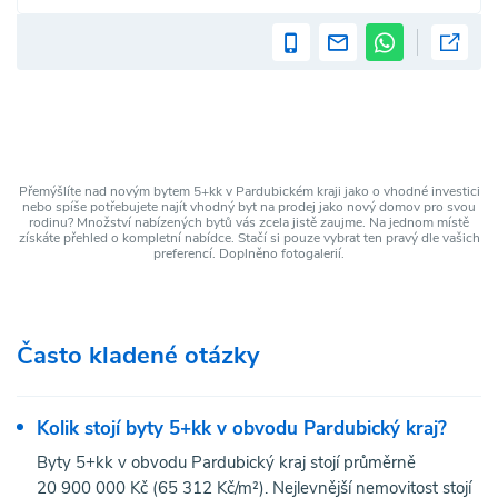
Přemýšlíte nad novým bytem 5+kk v Pardubickém kraji jako o vhodné investici
nebo spíše potřebujete najít vhodný byt na prodej jako nový domov pro svou
rodinu? Množství nabízených bytů vás zcela jistě zaujme. Na jednom místě
získáte přehled o kompletní nabídce. Stačí si pouze vybrat ten pravý dle vašich
preferencí. Doplněno fotogalerií.
Často kladené otázky
Kolik stojí byty 5+kk v obvodu Pardubický kraj?
Byty 5+kk v obvodu Pardubický kraj stojí průměrně
20 900 000 Kč (65 312 Kč/m²). Nejlevnější nemovitost stojí