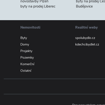
novostavby Plzeň
byty na prodej Če
byty na prodej Liberec
Budějovice
Nemovitosti
Realitní weby
Byty
spolubydlo.cz
Domy
kdechcibydlet.cz
Projekty
Pozemky
Komerční
Ostatní