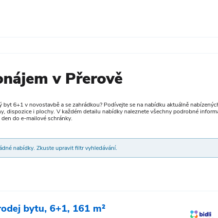
ronájem v Přerově
ý byt 6+1 v novostavbě a se zahrádkou? Podívejte se na nabídku aktuálně nabízených
ny, dispozice i plochy. V každém detailu nabídky naleznete všechny podrobné informa
ý den do e-mailové schránky.
dné nabídky. Zkuste upravit filtr vyhledávání.
rodej bytu, 6+1, 161 m²