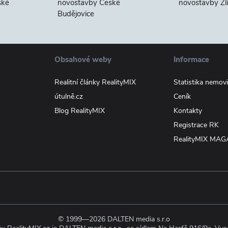
ské
novostavby České
novostavby Zl
Budějovice
Obsahové weby
Informace
Realitní články RealityMIX
Statistika nemovi
útulně.cz
Ceník
Blog RealityMIX
Kontakty
Registrace RK
RealityMIX MAG
© 1999—2026 DALTEN media s.r.o