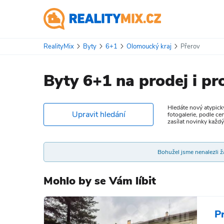
RealityMix
Byty
6+1
Olomoucký kraj
Přerov
Byty 6+1 na prodej i p
Hledáte nový atypick
Upravit hledání
fotogalerie, podle ce
zasílat novinky každ
Bohužel jsme nenalezli žá
Mohlo by se Vám líbit
P