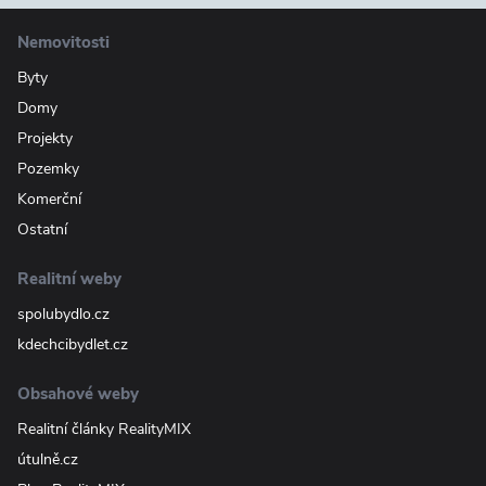
Nemovitosti
Byty
Domy
Projekty
Pozemky
Komerční
Ostatní
Realitní weby
spolubydlo.cz
kdechcibydlet.cz
Obsahové weby
Realitní články RealityMIX
útulně.cz