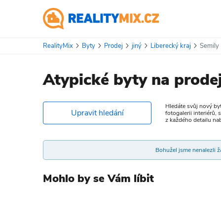
RealityMix
Byty
Prodej
jiný
Liberecký kraj
Semily
Atypické byty na prode
Hledáte svůj nový byt
Upravit hledání
fotogalerii interiérů
z každého detailu na
Bohužel jsme nenalezli žá
Mohlo by se Vám líbit