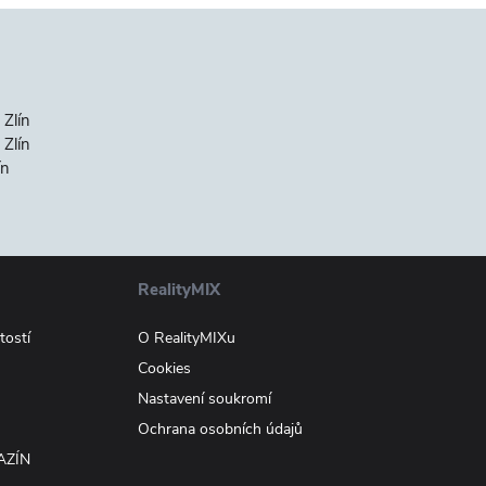
 Zlín
Zlín
ín
RealityMIX
tostí
O RealityMIXu
Cookies
Nastavení soukromí
Ochrana osobních údajů
AZÍN