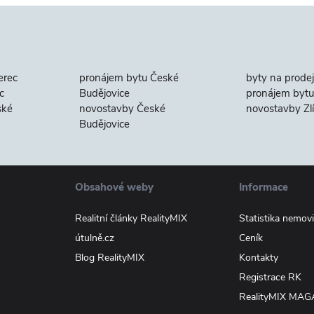
erec
pronájem bytu České
byty na prodej
c
Budějovice
pronájem bytu 
ské
novostavby České
novostavby Zl
Budějovice
Obsahové weby
Informace
Realitní články RealityMIX
Statistika nemovi
útulně.cz
Ceník
Blog RealityMIX
Kontakty
Registrace RK
RealityMIX MAG