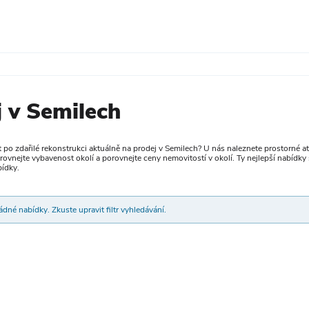
j v Semilech
 po zdařilé rekonstrukci aktuálně na prodej v Semilech? U nás naleznete prostorné a
, srovnejte vybavenost okolí a porovnejte ceny nemovitostí v okolí. Ty nejlepší nabídk
bídky.
dné nabídky. Zkuste upravit filtr vyhledávání.