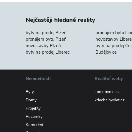
Nejčastěji hledané reality
byty na prodej Plzeň
pronájem bytu Lib
pronájem bytu Plzeň
novostavby Libere
novostavby Plzeň
byty na prodej Če
byty na prodej Liberec
Budějovice
Nemovitosti
Realitní weby
Byty
spolubydlo.cz
Domy
kdechcibydlet.cz
Projekty
Pozemky
Komerční