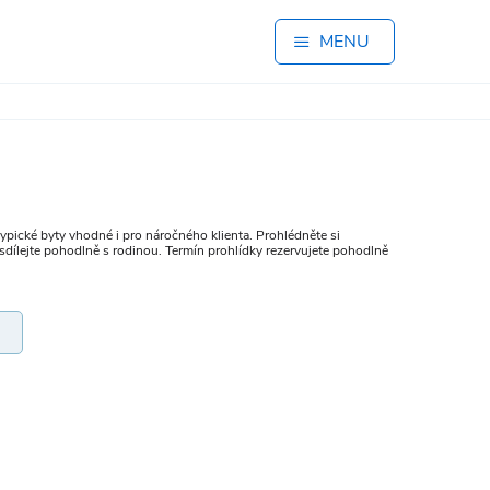
MENU
typické byty vhodné i pro náročného klienta. Prohlédněte si
y sdílejte pohodlně s rodinou. Termín prohlídky rezervujete pohodlně