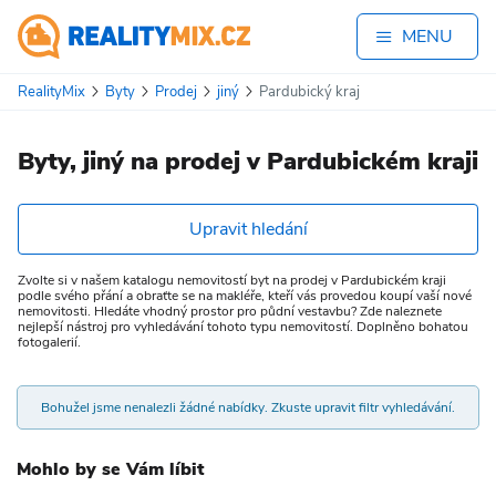
MENU
RealityMix
Byty
Prodej
jiný
Pardubický kraj
Byty, jiný na prodej v Pardubickém kraji
Upravit hledání
Zvolte si v našem katalogu nemovitostí byt na prodej v Pardubickém kraji
podle svého přání a obraťte se na makléře, kteří vás provedou koupí vaší nové
nemovitosti. Hledáte vhodný prostor pro půdní vestavbu? Zde naleznete
nejlepší nástroj pro vyhledávání tohoto typu nemovitostí. Doplněno bohatou
fotogalerií.
Bohužel jsme nenalezli žádné nabídky. Zkuste upravit filtr vyhledávání.
Mohlo by se Vám líbit