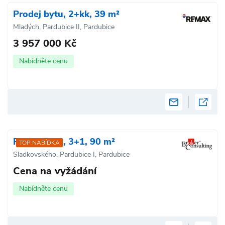
Prodej bytu, 2+kk, 39 m²
Mladých, Pardubice II, Pardubice
3 957 000 Kč
Nabídněte cenu
Prodej bytu, 3+1, 90 m²
TOP NABÍDKA
Sladkovského, Pardubice I, Pardubice
Cena na vyžádání
Nabídněte cenu