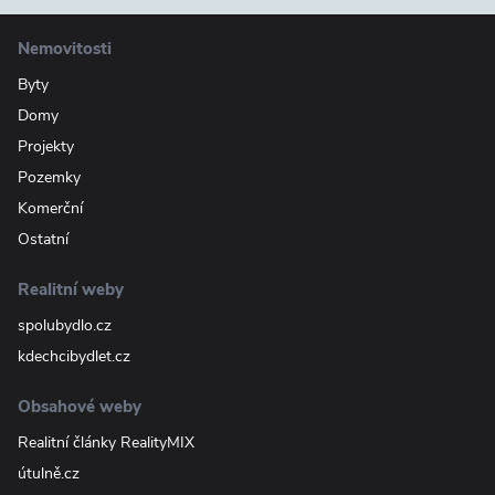
Nemovitosti
Byty
Domy
Projekty
Pozemky
Komerční
Ostatní
Realitní weby
spolubydlo.cz
kdechcibydlet.cz
Obsahové weby
Realitní články RealityMIX
útulně.cz