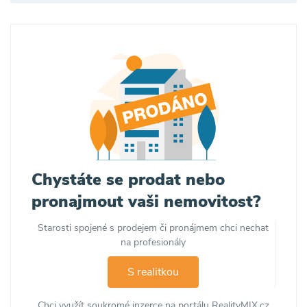
Chystáte se prodat nebo
pronajmout vaši nemovitost?
Starosti spojené s prodejem či pronájmem chci nechat
na profesionály
S realitkou
Chci využít soukromé inzerce na portálu RealityMIX.cz