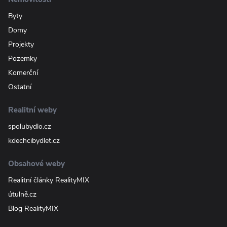
Byty
Domy
Projekty
Pozemky
Komerční
Ostatní
Realitní weby
spolubydlo.cz
kdechcibydlet.cz
Obsahové weby
Realitní články RealityMIX
útulně.cz
Blog RealityMIX