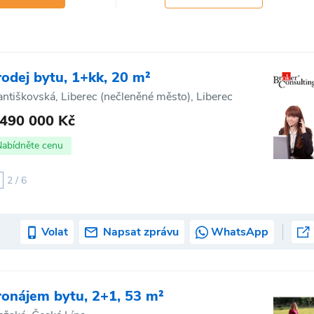
rodej bytu, 1+kk, 20 m²
antiškovská, Liberec (nečleněné město), Liberec
 490 000 Kč
Nabídněte cenu
2 / 6
Volat
Napsat zprávu
WhatsApp
ronájem bytu, 2+1, 53 m²