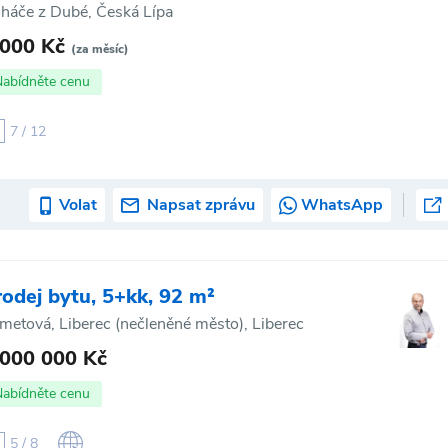
háče z Dubé, Česká Lípa
 000 Kč
(za měsíc)
Nabídněte cenu
7 / 12
Volat
Napsat zprávu
WhatsApp
rodej bytu, 5+kk, 92 m²
metová, Liberec (nečleněné město), Liberec
 000 000 Kč
Nabídněte cenu
5 / 8