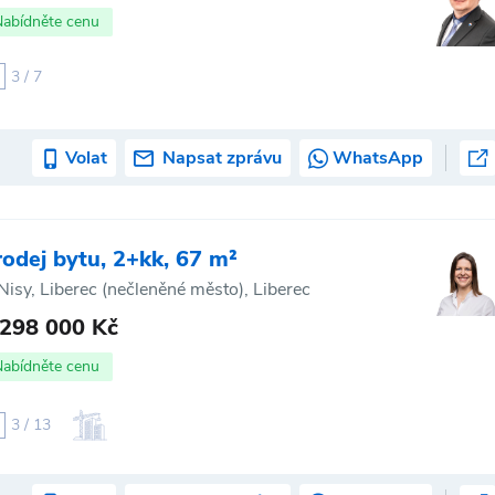
Nabídněte cenu
3 / 7
Volat
Napsat zprávu
WhatsApp
rodej bytu, 2+kk, 67 m²
Nisy, Liberec (nečleněné město), Liberec
 298 000 Kč
Nabídněte cenu
3 / 13