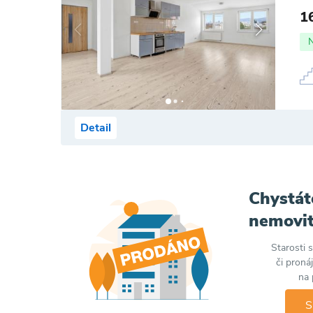
1
Detail
Chystát
nemovit
Starosti 
či proná
na 
S