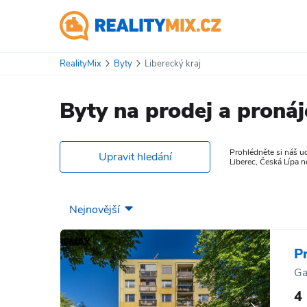
RealityMix
Byty
Liberecký kraj
Byty na prodej a pronáj
Prohlédněte si náš uc
Upravit hledání
Liberec, Česká Lípa 
P
Ga
4