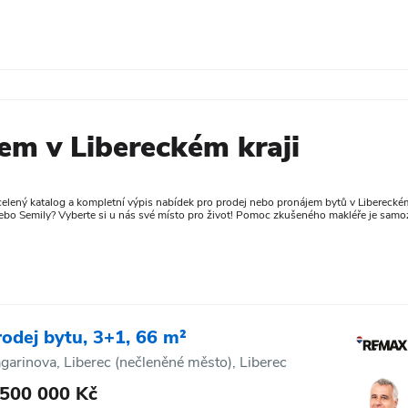
em v Libereckém kraji
elený katalog a kompletní výpis nabídek pro prodej nebo pronájem bytů v Libereckém 
nebo Semily? Vyberte si u nás své místo pro život! Pomoc zkušeného makléře je samo
rodej bytu, 3+1, 66 m²
garinova, Liberec (nečleněné město), Liberec
 500 000 Kč