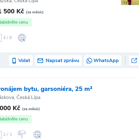
ažská, Česká Lípa
1 500 Kč
(za měsíc)
Nabídněte cenu
4 / 8
Volat
Napsat zprávu
WhatsApp
ronájem bytu, garsoniéra, 25 m²
ráskova, Česká Lípa
 000 Kč
(za měsíc)
Nabídněte cenu
2 / 3