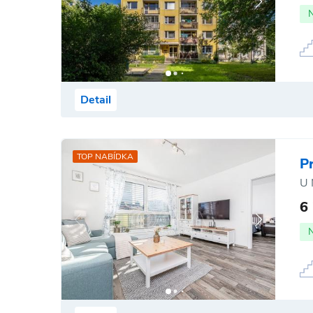
Detail
TOP NABÍDKA
P
U 
6