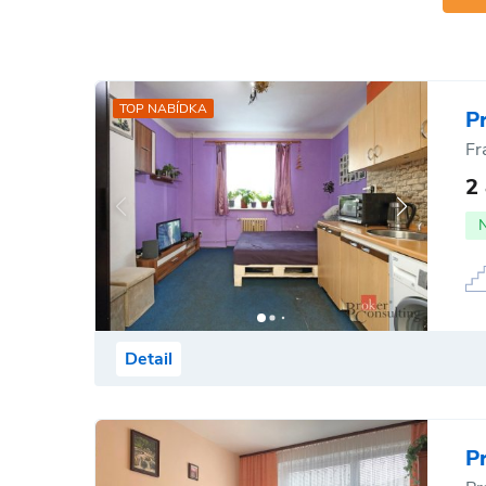
TOP NABÍDKA
P
Fr
2
Detail
P