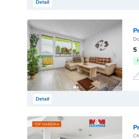
Detail
P
Do
5
Detail
TOP NABÍDKA
P
Ch