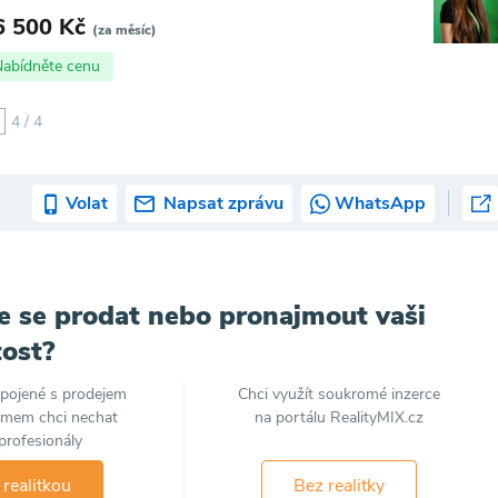
6 500 Kč
(za měsíc)
Nabídněte cenu
4 / 4
Volat
Napsat zprávu
WhatsApp
e se prodat nebo pronajmout vaši
ost?
spojené s prodejem
Chci využít soukromé inzerce
jmem chci nechat
na portálu RealityMIX.cz
profesionály
 realitkou
Bez realitky