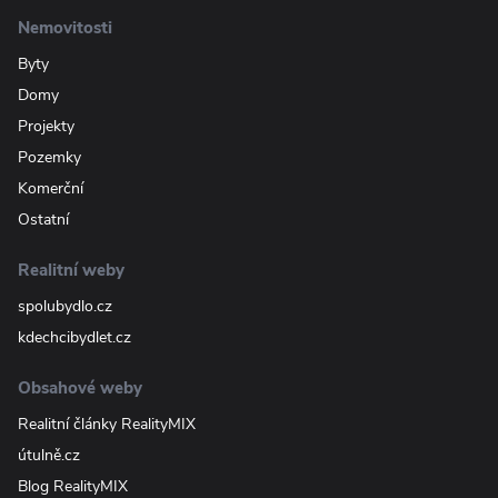
Nemovitosti
Byty
Domy
Projekty
Pozemky
Komerční
Ostatní
Realitní weby
spolubydlo.cz
kdechcibydlet.cz
Obsahové weby
Realitní články RealityMIX
útulně.cz
Blog RealityMIX