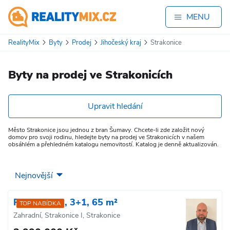
MENU
RealityMix
Byty
Prodej
Jihočeský kraj
Strakonice
Byty na prodej ve Strakonicích
Upravit hledání
Město Strakonice jsou jednou z bran Šumavy. Chcete-li zde založit nový
domov pro svoji rodinu, hledejte byty na prodej ve Strakonicích v našem
obsáhlém a přehledném katalogu nemovitostí. Katalog je denně aktualizován.
Prodej bytu, 3+1, 65 m²
TOP NABÍDKA
Zahradní, Strakonice I, Strakonice