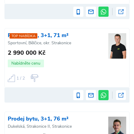
Prodej bytu, 3+1, 71 m²
TOP NABÍDKA
Sportovní, Bělčice, okr. Strakonice
2 990 000 Kč
Nabídněte cenu
1 / 2
Prodej bytu, 3+1, 76 m²
Dukelská, Strakonice II, Strakonice