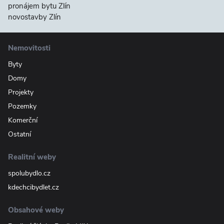
pronájem bytu Zlín
novostavby Zlín
Nemovitosti
Byty
Domy
Projekty
Pozemky
Komerční
Ostatní
Realitní weby
spolubydlo.cz
kdechcibydlet.cz
Obsahové weby