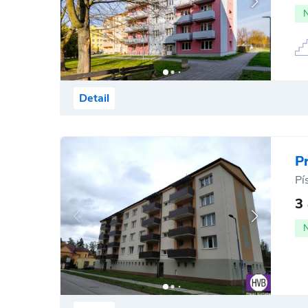
Detail
P
Pí
3