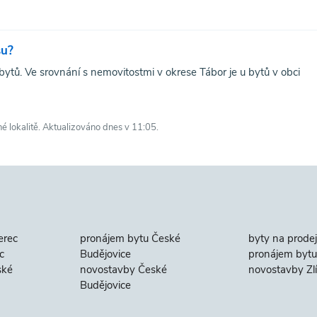
su?
tů. Ve srovnání s nemovitostmi v okrese Tábor je u bytů v obci
né lokalitě. Aktualizováno dnes v 11:05.
erec
pronájem bytu České
byty na prodej
c
Budějovice
pronájem bytu 
ské
novostavby České
novostavby Zl
Budějovice