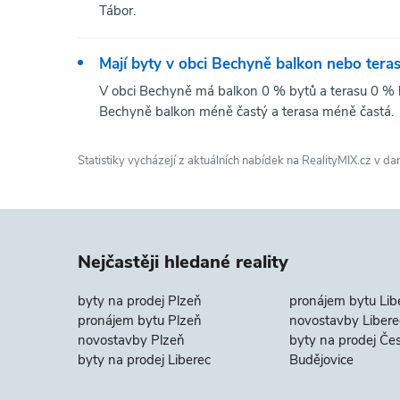
Tábor.
Mají byty v obci Bechyně balkon nebo tera
V obci Bechyně má balkon 0 % bytů a terasu 0 % by
Bechyně balkon méně častý a terasa méně častá.
Statistiky vycházejí z aktuálních nabídek na RealityMIX.cz v da
Nejčastěji hledané reality
byty na prodej Plzeň
pronájem bytu Lib
pronájem bytu Plzeň
novostavby Libere
novostavby Plzeň
byty na prodej Če
byty na prodej Liberec
Budějovice