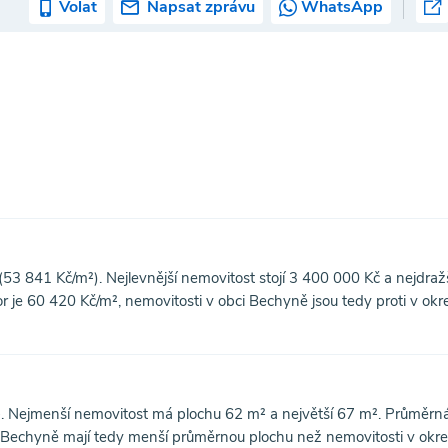
Volat
Napsat zprávu
WhatsApp
53 841 Kč/m²). Nejlevnější nemovitost stojí 3 400 000 Kč a nejdraž
je 60 420 Kč/m², nemovitosti v obci Bechyně jsou tedy proti v okr
. Nejmenší nemovitost má plochu 62 m² a největší 67 m². Průměrn
ci Bechyně mají tedy menší průměrnou plochu než nemovitosti v okr