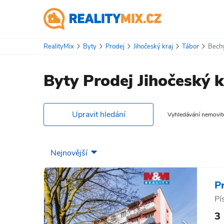
RealityMix
Byty
Prodej
Jihočeský kraj
Tábor
Bech
Byty Prodej Jihočeský 
Upravit hledání
Vyhledávání nemovitos
P
Pí
3