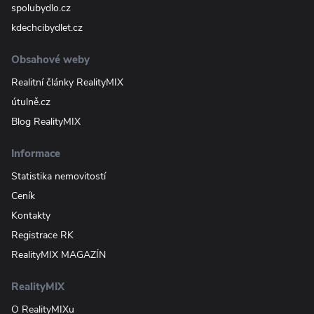
spolubydlo.cz
kdechcibydlet.cz
Obsahové weby
Realitní články RealityMIX
útulně.cz
Blog RealityMIX
Informace
Statistika nemovitostí
Ceník
Kontakty
Registrace RK
RealityMIX MAGAZÍN
RealityMIX
O RealityMIXu