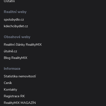
Ostatní
Realitní weby
spolubydlo.cz
kdechcibydlet.cz
Obsahové weby
Realitní články RealityMIX
útulně.cz
Blog RealityMIX
Informace
Statistika nemovitostí
Ceník
Kontakty
Registrace RK
RealityMIX MAGAZÍN