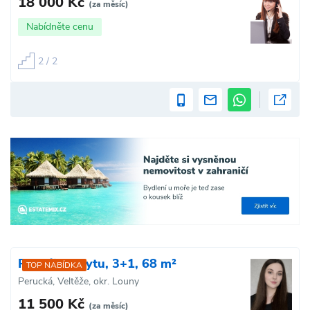
18 000 Kč
(za měsíc)
Nabídněte cenu
2 / 2
Pronájem bytu, 3+1, 68 m²
TOP NABÍDKA
Perucká, Veltěže, okr. Louny
11 500 Kč
(za měsíc)