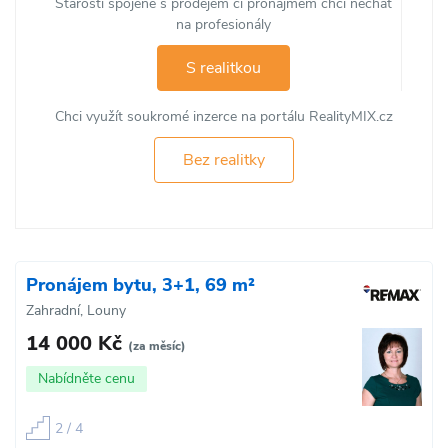
Starosti spojené s prodejem či pronájmem chci nechat
na profesionály
S realitkou
Chci využít soukromé inzerce na portálu RealityMIX.cz
Bez realitky
Pronájem bytu, 3+1, 69 m²
Zahradní, Louny
14 000 Kč
(za měsíc)
Nabídněte cenu
2 / 4