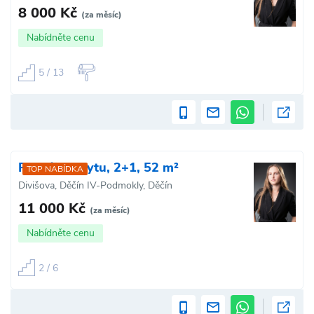
8 000 Kč
(za měsíc)
Nabídněte cenu
5 / 13
Pronájem bytu, 2+1, 52 m²
TOP NABÍDKA
Divišova, Děčín IV-Podmokly, Děčín
11 000 Kč
(za měsíc)
Nabídněte cenu
2 / 6