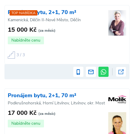
Pronájem bytu, 2+1, 70 m²
TOP NABÍDKA
Kamenická, Děčín II-Nové Město, Děčín
15 000 Kč
(za měsíc)
Nabídněte cenu
3 / 3
Pronájem bytu, 2+1, 70 m²
Podkrušnohorská, Horní Litvínov, Litvínov, okr. Most
17 000 Kč
(za měsíc)
Nabídněte cenu