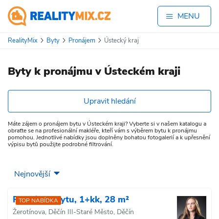
MENU
RealityMix
Byty
Pronájem
Ústecký kraj
Byty k pronájmu v Ústeckém kraji
Upravit hledání
Máte zájem o pronájem bytu v Ústeckém kraji? Vyberte si v našem katalogu a
obraťte se na profesionální makléře, kteří vám s výběrem bytu k pronájmu
pomohou. Jednotlivé nabídky jsou doplněny bohatou fotogalerií a k upřesnění
výpisu bytů použijte podrobné filtrování.
Pronájem bytu, 1+kk, 28 m²
TOP NABÍDKA
Žerotínova, Děčín III-Staré Město, Děčín