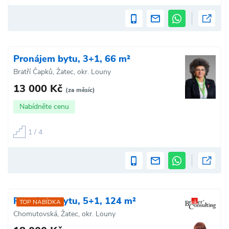
Pronájem bytu, 3+1, 66 m²
Bratří Čapků, Žatec, okr. Louny
13 000 Kč
(za měsíc)
Nabídněte cenu
1 / 4
Pronájem bytu, 5+1, 124 m²
TOP NABÍDKA
Chomutovská, Žatec, okr. Louny