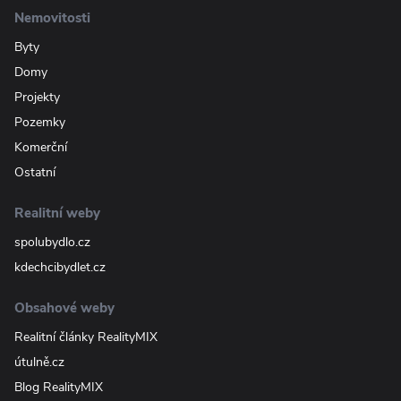
Nemovitosti
Byty
Domy
Projekty
Pozemky
Komerční
Ostatní
Realitní weby
spolubydlo.cz
kdechcibydlet.cz
Obsahové weby
Realitní články RealityMIX
útulně.cz
Blog RealityMIX