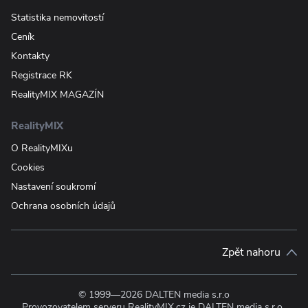
Statistika nemovitostí
Ceník
Kontakty
Registrace RK
RealityMIX MAGAZÍN
RealityMIX
O RealityMIXu
Cookies
Nastavení soukromí
Ochrana osobních údajů
Zpět nahoru
© 1999—2026 DALTEN media s.r.o
Provozovatelem serveru RealityMIX.cz je DALTEN media s.r.o.,