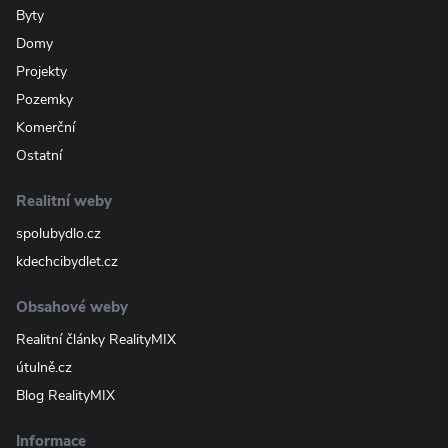
Byty
Domy
Projekty
Pozemky
Komerční
Ostatní
Realitní weby
spolubydlo.cz
kdechcibydlet.cz
Obsahové weby
Realitní články RealityMIX
útulně.cz
Blog RealityMIX
Informace