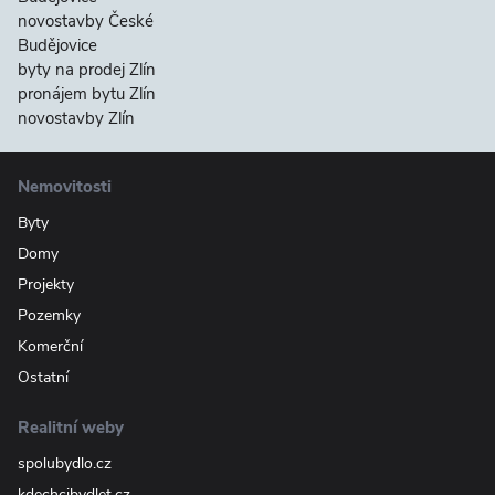
novostavby České
Budějovice
byty na prodej Zlín
pronájem bytu Zlín
novostavby Zlín
Nemovitosti
Byty
Domy
Projekty
Pozemky
Komerční
Ostatní
Realitní weby
spolubydlo.cz
kdechcibydlet.cz