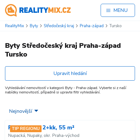
MENU
RealityMix
Byty
Středočeský kraj
Praha-západ
Tursko
Byty Středočeský kraj Praha-západ
Tursko
Upravit hledání
Vyhledávání nemovitostí v kategorii Byty - Praha-západ. Vyberte si z naší
nabídky nemovitostí, případně si upravte filtr vyhledávání.
Prodej bytu, 2+kk, 55 m²
TIP REGIONU
Nupacká, Nupaky, okr. Praha-východ