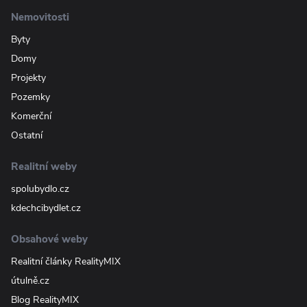
Nemovitosti
Byty
Domy
Projekty
Pozemky
Komerční
Ostatní
Realitní weby
spolubydlo.cz
kdechcibydlet.cz
Obsahové weby
Realitní články RealityMIX
útulně.cz
Blog RealityMIX