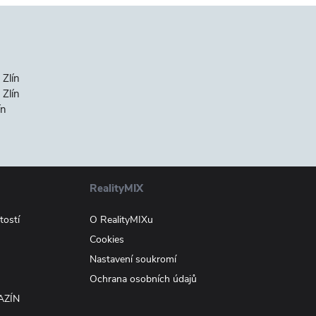
 Zlín
Zlín
ín
RealityMIX
tostí
O RealityMIXu
Cookies
Nastavení soukromí
Ochrana osobních údajů
AZÍN