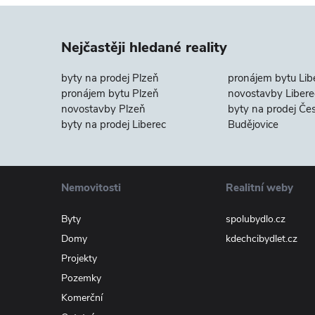
Nejčastěji hledané reality
byty na prodej Plzeň
pronájem bytu Lib
pronájem bytu Plzeň
novostavby Libere
novostavby Plzeň
byty na prodej Če
byty na prodej Liberec
Budějovice
Nemovitosti
Realitní weby
Byty
spolubydlo.cz
Domy
kdechcibydlet.cz
Projekty
Pozemky
Komerční