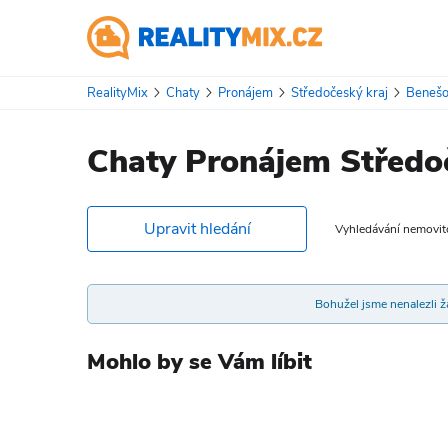
RealityMix
Chaty
Pronájem
Středočeský kraj
Beneš
Chaty Pronájem Středoč
Upravit hledání
Vyhledávání nemovitos
Bohužel jsme nenalezli žá
Mohlo by se Vám líbit