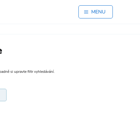
MENU
e
adně si upravte filtr vyhledávání.