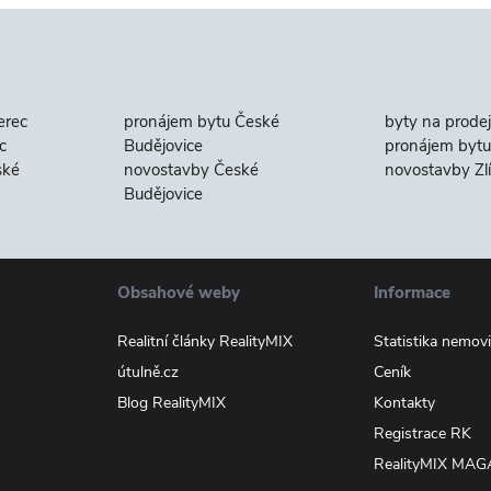
erec
pronájem bytu České
byty na prodej
c
Budějovice
pronájem bytu 
ské
novostavby České
novostavby Zl
Budějovice
Obsahové weby
Informace
Realitní články RealityMIX
Statistika nemovi
útulně.cz
Ceník
Blog RealityMIX
Kontakty
Registrace RK
RealityMIX MAG