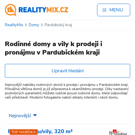
MENU
RealityMix
Domy
Pardubický kraj
Rodinné domy a vily k prodeji i
pronájmu v Pardubickém kraji
Upravit hledání
Nejnovější nabídky rodinných domů k prodeji i pronájmu v Pardubickém kraji.
Převážná většina domů je již připravena k okamžitému prodeji. Díky nastavení
podrobných parametrů můžete vybírat pouze rodinné domy, které odpovídají
vaší představě. Moderní fotogalerie nabízí detaily interiérů i okolí domu.
Prodej domu/vily, 320 m²
TOP NABÍDKA