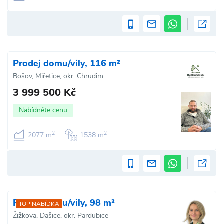
Prodej domu/vily, 116 m²
Bošov, Miřetice, okr. Chrudim
3 999 500 Kč
Nabídněte cenu
2
2
2077 m
1538 m
Prodej domu/vily, 98 m²
TOP NABÍDKA
Žižkova, Dašice, okr. Pardubice