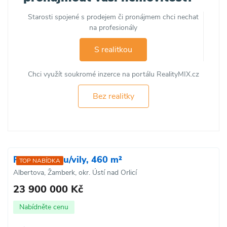
Starosti spojené s prodejem či pronájmem chci nechat
na profesionály
S realitkou
Chci využít soukromé inzerce na portálu RealityMIX.cz
Bez realitky
Prodej domu/vily, 460 m²
TOP NABÍDKA
Albertova, Žamberk, okr. Ústí nad Orlicí
23 900 000 Kč
Nabídněte cenu