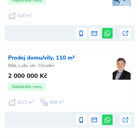
Nabídněte cenu
2
518 m
Prodej domu/vily, 110 m²
Bělá, Luže, okr. Chrudim
2 000 000 Kč
Nabídněte cenu
2
2
1072 m
668 m