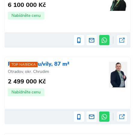
6 100 000 Kč
Nabídněte cenu
Prodej domu/vily, 87 m²
TOP NABÍDKA
Otradov, okr. Chrudim
2 499 000 Kč
Nabídněte cenu