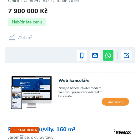
Orlická, Žamberk, okr. Ústí nad Orlicí
7 900 000 Kč
Nabídněte cenu
2
724 m
Prodej domu/vily, 160 m²
TOP NABÍDKA
Jaroměřice, okr. Svitavy