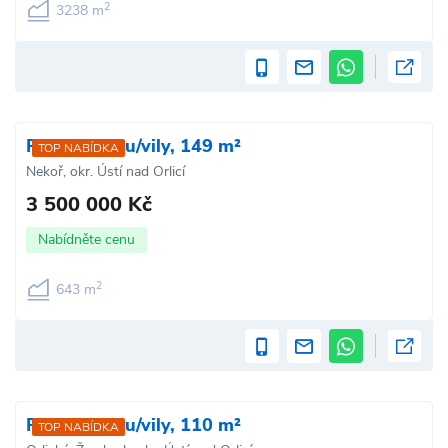
2
3238 m
Prodej domu/vily, 149 m²
TOP NABÍDKA
Nekoř, okr. Ústí nad Orlicí
3 500 000 Kč
Nabídněte cenu
2
643 m
Prodej domu/vily, 110 m²
TOP NABÍDKA