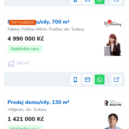
Prodej domu/vily, 700 m²
TOP NABÍDKA
Pálená, Polička-Město, Polička, okr. Svitavy
4 990 000 Kč
Nabídněte cenu
2
265 m
Prodej domu/vily, 130 m²
Vítějeves, okr. Svitavy
1 421 000 Kč