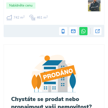
Nabídněte cenu
2
2
742 m
461 m
Chystáte se prodat nebo
pronajmout vaši nemovitost?