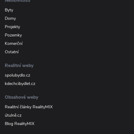
Nemovitosti
Byty
Domy
Projekty
Pozemky
Komerční
Ostatní
Realitní weby
spolubydlo.cz
kdechcibydlet.cz
Obsahové weby
Realitní články RealityMIX
útulně.cz
Blog RealityMIX