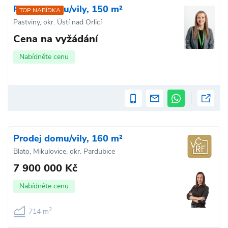
Prodej domu/vily, 150 m²
TOP NABÍDKA
Pastviny, okr. Ústí nad Orlicí
Cena na vyžádání
Nabídněte cenu
Prodej domu/vily, 160 m²
Blato, Mikulovice, okr. Pardubice
7 900 000 Kč
Nabídněte cenu
2
714 m