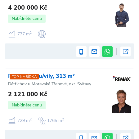
4 200 000 Kč
Nabídněte cenu
2
777 m
Prodej domu/vily, 313 m²
TOP NABÍDKA
Dětřichov u Moravské Třebové, okr. Svitavy
2 121 000 Kč
Nabídněte cenu
2
2
729 m
1765 m