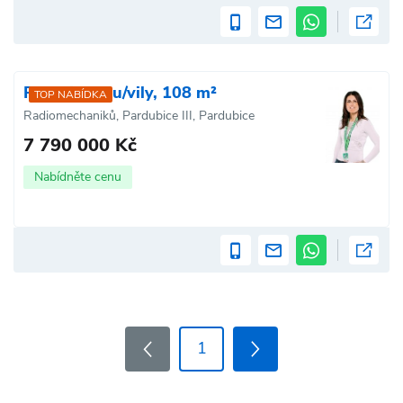
Prodej domu/vily, 108 m²
TOP NABÍDKA
Radiomechaniků, Pardubice III, Pardubice
7 790 000 Kč
Nabídněte cenu
1