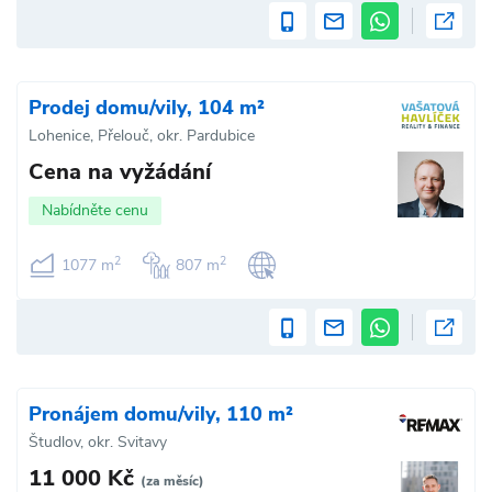
Prodej domu/vily, 104 m²
Lohenice, Přelouč, okr. Pardubice
Cena na vyžádání
Nabídněte cenu
2
2
1077 m
807 m
Pronájem domu/vily, 110 m²
Študlov, okr. Svitavy
11 000 Kč
(za měsíc)