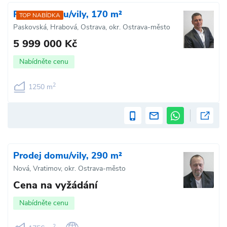
Prodej domu/vily, 170 m²
TOP NABÍDKA
Paskovská, Hrabová, Ostrava, okr. Ostrava-město
5 999 000 Kč
Nabídněte cenu
2
1250 m
Prodej domu/vily, 290 m²
Nová, Vratimov, okr. Ostrava-město
Cena na vyžádání
Nabídněte cenu
2