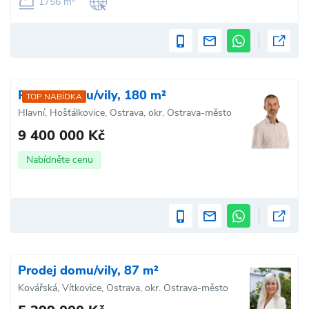
1756 m
Prodej domu/vily, 180 m²
TOP NABÍDKA
Hlavní, Hošťálkovice, Ostrava, okr. Ostrava-město
9 400 000 Kč
Nabídněte cenu
Prodej domu/vily, 87 m²
Kovářská, Vítkovice, Ostrava, okr. Ostrava-město