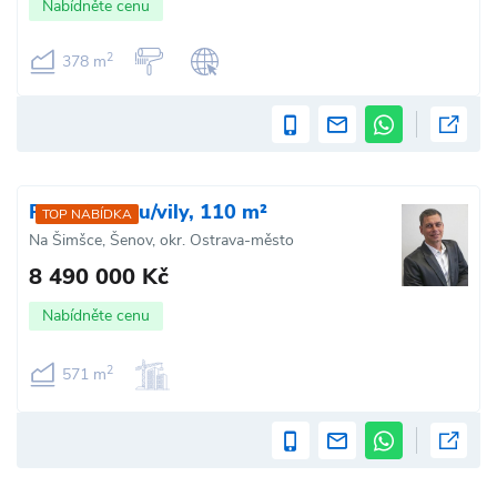
Nabídněte cenu
2
378 m
Prodej domu/vily, 110 m²
TOP NABÍDKA
Na Šimšce, Šenov, okr. Ostrava-město
8 490 000 Kč
Nabídněte cenu
2
571 m