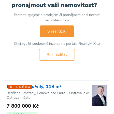
pronajmout vaši nemovitost?
Starosti spojené s prodejem či pronájmem chci nechat
na profesionály
S realitkou
Chci využít soukromé inzerce na portálu RealityMIX.cz
Bez realitky
Prodej domu/vily, 119 m²
TOP NABÍDKA
Bedřicha Smetany, Polanka nad Odrou, Ostrava, okr.
Ostrava-město
7 800 000 Kč