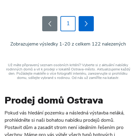
1
Zobrazujeme výsledky 1-20 z celkem 122 nalezených
Už máte připravený seznam osobních kritérií? Vyberte si z aktuální nabídky
rodinných domů a vil k prodeji v lokalitě Ostrava-město. Aktualizujeme každý
den. Požádejte makléře o více fotografií interiéru, zarezervujte si prohlídku
domu, sdílejte vybrané s rodinou. Od nás už zamíříte na katastr.
Prodej domů Ostrava
Pokud vás hledání pozemku a následná výstavba neláká,
prohlédněte si naši bohatou nabídku prodejů domů.
Postavit dům a zasadit strom není ideálním řešením pro
všechny. Máme pro vás výběr všech typů hotových i