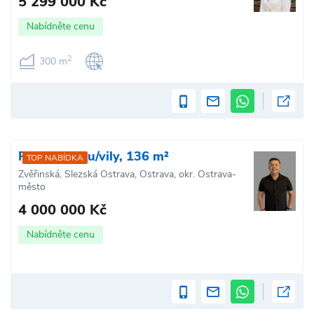
5 299 000 Kč
Nabídněte cenu
2
300 m
Prodej domu/vily, 136 m²
TOP NABÍDKA
Zvěřinská, Slezská Ostrava, Ostrava, okr. Ostrava-
město
4 000 000 Kč
Nabídněte cenu