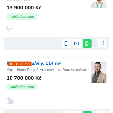
13 900 000 Kč
Nabídněte cenu
Prodej domu/vily, 114 m²
TOP NABÍDKA
Krajní, Horní Datyně, Vratimov, okr. Ostrava-město
10 700 000 Kč
Nabídněte cenu