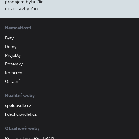
pronájem bytu Zlín
novostavby Zlín
Nemovitosti
Byty
Domy
Projekty
Pozemky
Komerční
Ostatní
Realitní weby
spolubydlo.cz
kdechcibydlet.cz
Obsahové weby
Realitní články RealityMIX