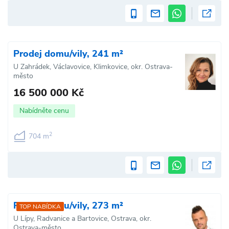
Prodej domu/vily, 241 m²
U Zahrádek, Václavovice, Klimkovice, okr. Ostrava-
město
16 500 000 Kč
Nabídněte cenu
2
704 m
Prodej domu/vily, 273 m²
TOP NABÍDKA
U Lípy, Radvanice a Bartovice, Ostrava, okr.
Ostrava-město