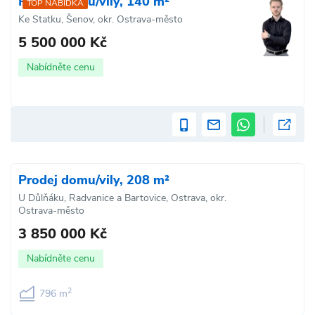
Prodej domu/vily, 140 m²
TOP NABÍDKA
Ke Statku, Šenov, okr. Ostrava-město
5 500 000 Kč
Nabídněte cenu
Prodej domu/vily, 208 m²
U Důlňáku, Radvanice a Bartovice, Ostrava, okr.
Ostrava-město
3 850 000 Kč
Nabídněte cenu
2
796 m