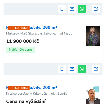
Prodej domu/vily, 260 m²
TOP NABÍDKA
Mukařov, Malá Skála, okr. Jablonec nad Nisou
11 900 000 Kč
Nabídněte cenu
Prodej domu/vily, 200 m²
TOP NABÍDKA
Křížlice, Jestřabí v Krkonoších, okr. Semily
Cena na vyžádání