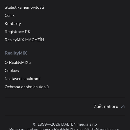
Statistika nemovitostí
Ceník
Kontakty
Registrace RK
RealityMIX MAGAZÍN
RealityMIX
O RealityMIXu
Cookies
Nastavení soukromí
Ochrana osobních údajů
Zpět nahoru
© 1999—2026 DALTEN media s.r.o
Provozovatelem serveru RealityMIX.cz je DALTEN media s.r.o.,