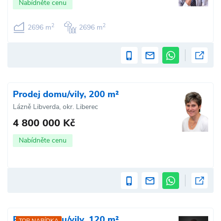
Nabídněte cenu
2
2
2696 m
2696 m
Prodej domu/vily, 200 m²
Lázně Libverda, okr. Liberec
4 800 000 Kč
Nabídněte cenu
Prodej domu/vily, 120 m²
TOP NABÍDKA