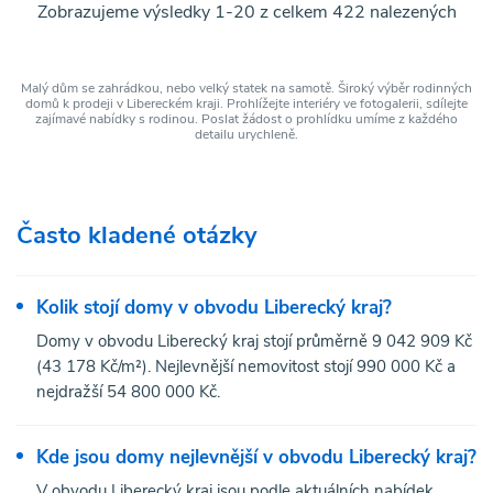
Zobrazujeme výsledky 1-20 z celkem 422 nalezených
Malý dům se zahrádkou, nebo velký statek na samotě. Široký výběr rodinných
domů k prodeji v Libereckém kraji. Prohlížejte interiéry ve fotogalerii, sdílejte
zajímavé nabídky s rodinou. Poslat žádost o prohlídku umíme z každého
detailu urychleně.
Často kladené otázky
Kolik stojí domy v obvodu Liberecký kraj?
Domy v obvodu Liberecký kraj stojí průměrně 9 042 909 Kč
(43 178 Kč/m²). Nejlevnější nemovitost stojí 990 000 Kč a
nejdražší 54 800 000 Kč.
Kde jsou domy nejlevnější v obvodu Liberecký kraj?
V obvodu Liberecký kraj jsou podle aktuálních nabídek