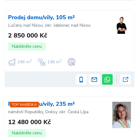
Prodej domu/vily, 105 m²
Lučany nad Nisou, okr. Jablonec nad Nisou
2 850 000 Kč
Nabídněte cenu
2
2
246 m
148 m
Prodej domu/vily, 235 m²
TOP NABÍDKA
náměstí Republiky, Doksy, okr. Česká Lípa
12 480 000 Kč
Nabídněte cenu