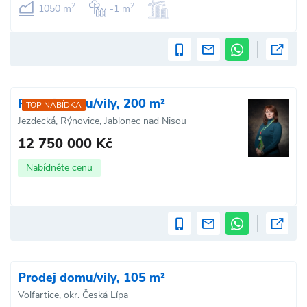
2
2
1050 m
-1 m
Prodej domu/vily, 200 m²
TOP NABÍDKA
Jezdecká, Rýnovice, Jablonec nad Nisou
12 750 000 Kč
Nabídněte cenu
Prodej domu/vily, 105 m²
Volfartice, okr. Česká Lípa