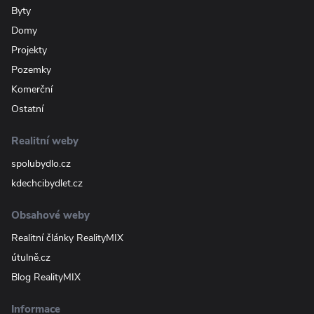
Byty
Domy
Projekty
Pozemky
Komerční
Ostatní
Realitní weby
spolubydlo.cz
kdechcibydlet.cz
Obsahové weby
Realitní články RealityMIX
útulně.cz
Blog RealityMIX
Informace