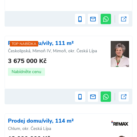
Prodej domu/vily, 111 m²
TOP NABÍDKA
Českolipská, Mimoň IV, Mimoň, okr. Česká Lípa
3 675 000 Kč
Nabídněte cenu
Prodej domu/vily, 114 m²
Chlum, okr. Česká Lípa