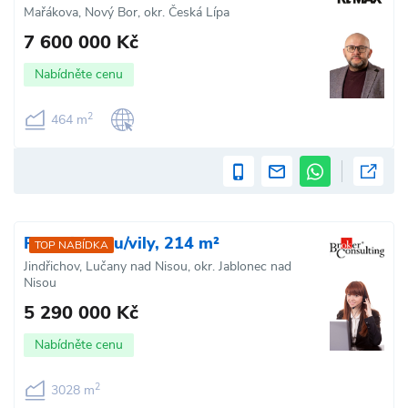
Mařákova, Nový Bor, okr. Česká Lípa
7 600 000 Kč
Nabídněte cenu
2
464 m
Prodej domu/vily, 214 m²
TOP NABÍDKA
Jindřichov, Lučany nad Nisou, okr. Jablonec nad
Nisou
5 290 000 Kč
Nabídněte cenu
2
3028 m