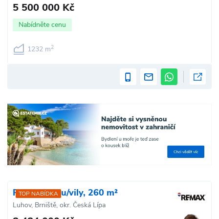
5 500 000 Kč
Nabídněte cenu
2
1232 m
Prodej domu/vily, 260 m²
TOP NABÍDKA
Luhov, Brniště, okr. Česká Lípa