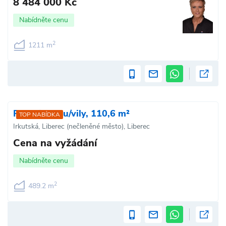
8 484 000 Kč
Nabídněte cenu
2
1211 m
Prodej domu/vily, 110,6 m²
TOP NABÍDKA
Irkutská, Liberec (nečleněné město), Liberec
Cena na vyžádání
Nabídněte cenu
2
489.2 m