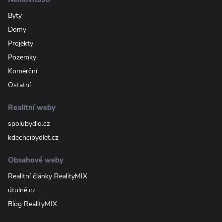
Byty
Domy
Projekty
Pozemky
Komerční
Ostatní
Realitní weby
spolubydlo.cz
kdechcibydlet.cz
Obsahové weby
Realitní články RealityMIX
útulně.cz
Blog RealityMIX