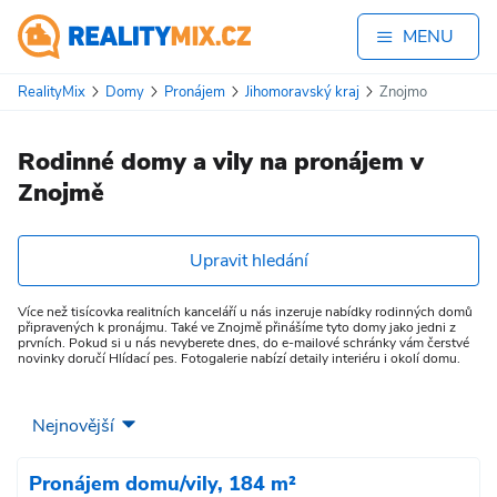
MENU
RealityMix
Domy
Pronájem
Jihomoravský kraj
Znojmo
Rodinné domy a vily na pronájem v
Znojmě
Upravit hledání
Více než tisícovka realitních kanceláří u nás inzeruje nabídky rodinných domů
připravených k pronájmu. Také ve Znojmě přinášíme tyto domy jako jedni z
prvních. Pokud si u nás nevyberete dnes, do e-mailové schránky vám čerstvé
novinky doručí Hlídací pes. Fotogalerie nabízí detaily interiéru i okolí domu.
Pronájem domu/vily, 184 m²