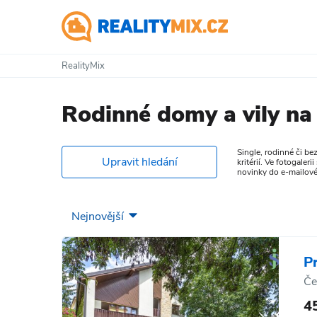
RealityMix
Rodinné domy a vily na
Single, rodinné či b
Upravit hledání
kritérií. Ve fotogaler
novinky do e-mailové
P
Če
4