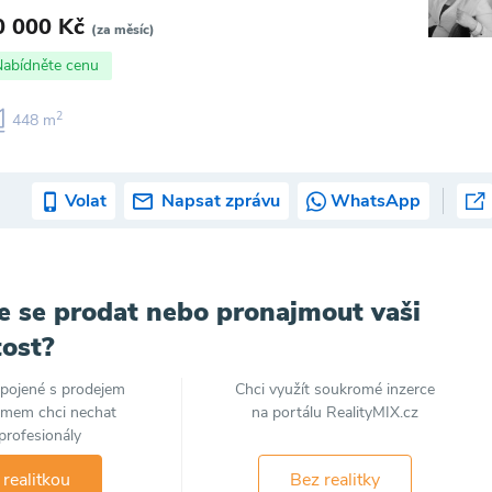
0 000 Kč
(za měsíc)
Nabídněte cenu
2
448 m
Volat
Napsat zprávu
WhatsApp
e se prodat nebo pronajmout vaši
ost?
spojené s prodejem
Chci využít soukromé inzerce
jmem chci nechat
na portálu RealityMIX.cz
profesionály
 realitkou
Bez realitky