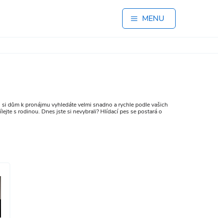
MENU
u si dům k pronájmu vyhledáte velmi snadno a rychle podle vašich
ílejte s rodinou. Dnes jste si nevybrali? Hlídací pes se postará o