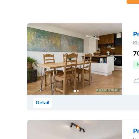
P
Kl
7
Detail
P