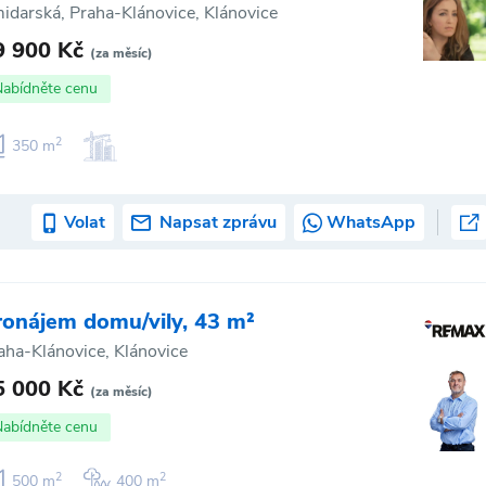
idarská, Praha-Klánovice, Klánovice
9 900 Kč
(za měsíc)
Nabídněte cenu
2
350 m
Volat
Napsat zprávu
WhatsApp
ronájem domu/vily, 43 m²
aha-Klánovice, Klánovice
5 000 Kč
(za měsíc)
Nabídněte cenu
2
2
500 m
400 m