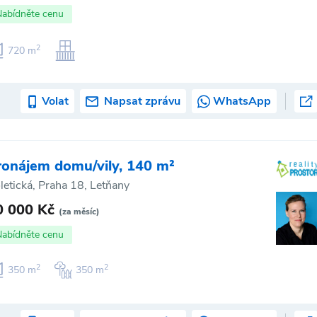
Nabídněte cenu
2
720 m
Volat
Napsat zprávu
WhatsApp
ronájem domu/vily, 140 m²
letická, Praha 18, Letňany
0 000 Kč
(za měsíc)
Nabídněte cenu
2
2
350 m
350 m