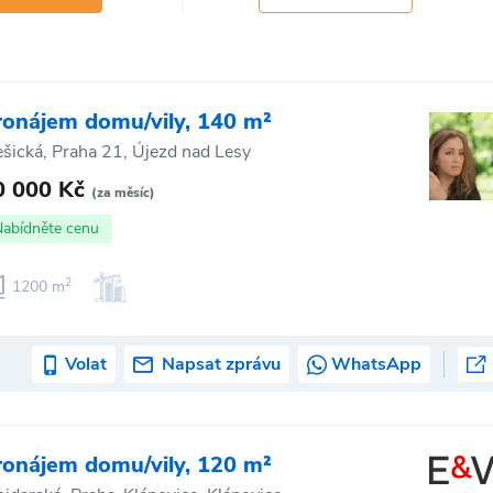
ronájem domu/vily, 140 m²
ešická, Praha 21, Újezd nad Lesy
0 000 Kč
(za měsíc)
Nabídněte cenu
2
1200 m
Volat
Napsat zprávu
WhatsApp
ronájem domu/vily, 120 m²