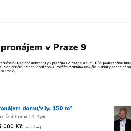
 pronájem v Praze 9
ezbariérové? Rodinné domy a vily k pronájmu v Praze 9 a okolí. Díky podrobnému filtr
ii si prohlédněte interiér i okolí domu. Pověřte realitního makléře. Nabídky pohodlně sd
 schránky.
ronájem domu/vily, 150 m²
rničná, Praha 14, Kyje
5 000 Kč
(za měsíc)