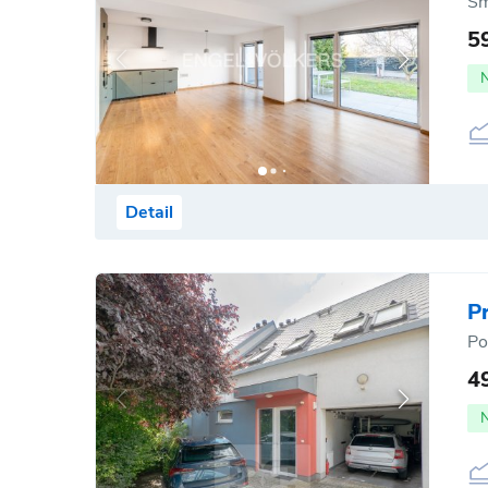
Sm
5
Detail
P
Po
4