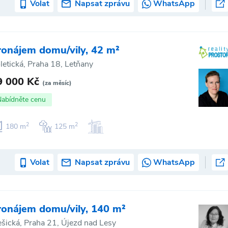
Volat
Napsat zprávu
WhatsApp
ronájem domu/vily, 42 m²
letická, Praha 18, Letňany
9 000 Kč
(za měsíc)
Nabídněte cenu
2
2
180 m
125 m
Volat
Napsat zprávu
WhatsApp
ronájem domu/vily, 140 m²
ešická, Praha 21, Újezd nad Lesy