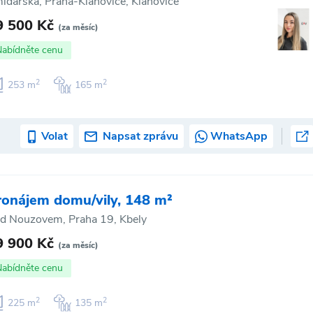
idarská, Praha-Klánovice, Klánovice
9 500 Kč
(za měsíc)
Nabídněte cenu
2
2
253 m
165 m
Volat
Napsat zprávu
WhatsApp
ronájem domu/vily, 148 m²
d Nouzovem, Praha 19, Kbely
9 900 Kč
(za měsíc)
Nabídněte cenu
2
2
225 m
135 m