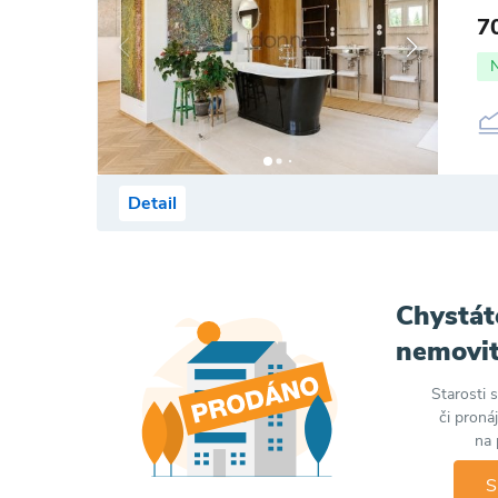
7
Detail
Chystát
nemovit
Starosti 
či proná
na 
S