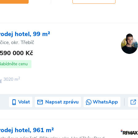
rodej hotel, 99 m²
čice, okr. Třebíč
 590 000 Kč
Nabídněte cenu
2
3020 m
Volat
Napsat zprávu
WhatsApp
rodej hotel, 961 m²