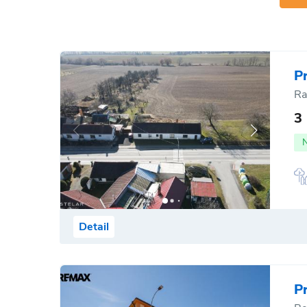
P
Ra
3
Detail
P