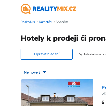
RealityMix
Komerční
Vysočina
Hotely k prodeji či pro
Upravit hledání
Vyhledávání nemovitos
P
Vě
6