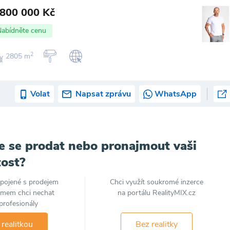
 800 000 Kč
Nabídněte cenu
2
2805 m
Volat
Napsat zprávu
WhatsApp
e se prodat nebo pronajmout vaši
ost?
spojené s prodejem
Chci využít soukromé inzerce
jmem chci nechat
na portálu RealityMIX.cz
profesionály
 realitkou
Bez realitky