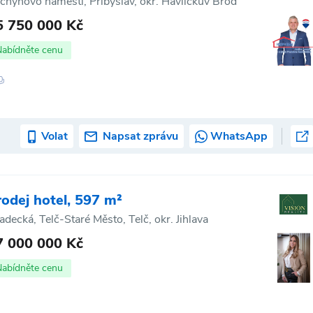
chyňovo náměstí, Přibyslav, okr. Havlíčkův Brod
5 750 000 Kč
Nabídněte cenu
Volat
Napsat zprávu
WhatsApp
rodej hotel, 597 m²
adecká, Telč-Staré Město, Telč, okr. Jihlava
7 000 000 Kč
Nabídněte cenu