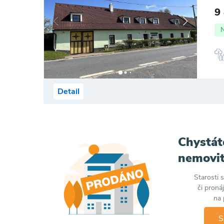
9
Detail
Chystát
nemovit
Starosti 
či proná
na 
S