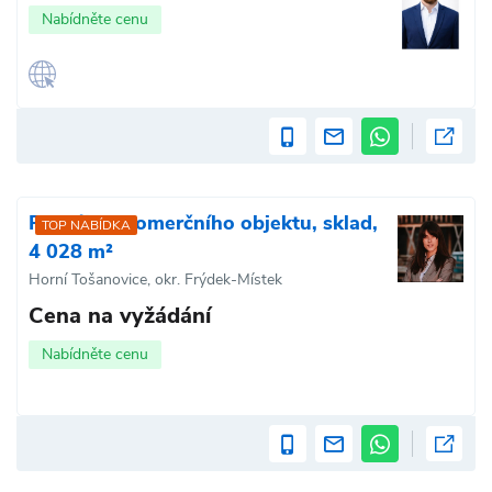
Nabídněte cenu
Pronájem komerčního objektu, sklad,
TOP NABÍDKA
4 028 m²
Horní Tošanovice, okr. Frýdek-Místek
Cena na vyžádání
Nabídněte cenu