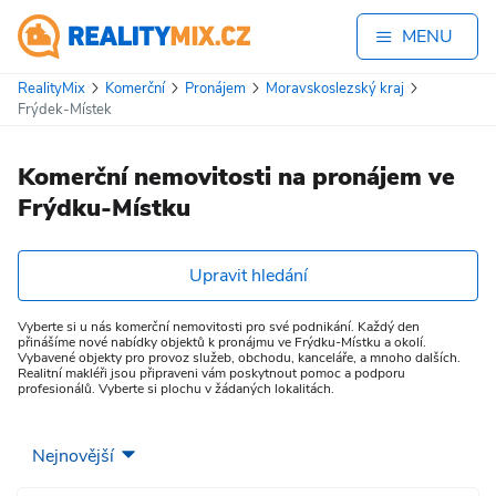
MENU
RealityMix
Komerční
Pronájem
Moravskoslezský kraj
Frýdek-Místek
Komerční nemovitosti na pronájem ve
Frýdku-Místku
Upravit hledání
Vyberte si u nás komerční nemovitosti pro své podnikání. Každý den
přinášíme nové nabídky objektů k pronájmu ve Frýdku-Místku a okolí.
Vybavené objekty pro provoz služeb, obchodu, kanceláře, a mnoho dalších.
Realitní makléři jsou připraveni vám poskytnout pomoc a podporu
profesionálů. Vyberte si plochu v žádaných lokalitách.