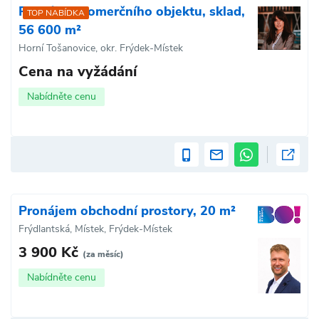
Pronájem komerčního objektu, sklad,
TOP NABÍDKA
56 600 m²
Horní Tošanovice, okr. Frýdek-Místek
Cena na vyžádání
Nabídněte cenu
Pronájem obchodní prostory, 20 m²
Frýdlantská, Místek, Frýdek-Místek
3 900 Kč
(za měsíc)
Nabídněte cenu