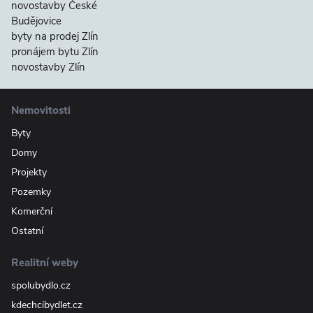
novostavby České
Budějovice
byty na prodej Zlín
pronájem bytu Zlín
novostavby Zlín
Nemovitosti
Byty
Domy
Projekty
Pozemky
Komerční
Ostatní
Realitní weby
spolubydlo.cz
kdechcibydlet.cz